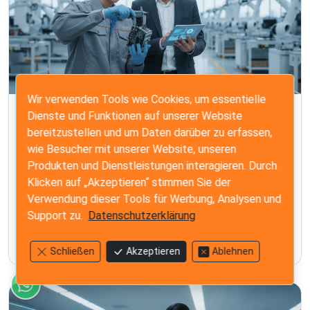
Wir verwenden Tools wie Cookies, um essentielle
Dienste und Funktionen auf unserer Website
CHINA SOURCING
bereitzustellen und um Daten darüber zu erfassen,
Lieferanten in China prüfen: Der Leitfaden
wie Besucher mit unserer Website, unseren
zur Risikominderung 2026
Produkten und Dienstleistungen interagieren. Durch
Meistern Sie die Prüfung von Lieferanten in China mit
Klicken auf „Akzeptieren“ stimmen Sie der
unserem Leitfaden zur Risikominderung 2026.
Verwendung dieser Tools für Werbung, Analysen und
Überprüfen Sie Lizenzen, auditieren Sie Fabriken und
Support zu.
Datenschutzerklärung
sichern Sie Ihre Lieferkette vor kostspieligen Mängeln.
29. Jun 2026
13 Min. Lesezeit
Schließen
Akzeptieren
Ablehnen