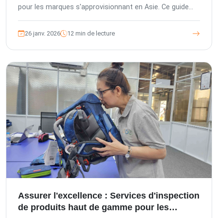
pour les marques s'approvisionnant en Asie. Ce guide
explore comment les services d'inspection tiers
spécialisés, tels que ceux proposés par The Inspection
26 janv. 2026
12 min de lecture
Company (TIC), sont essentiels pour minimiser les
risques des acheteurs, assurer la conformité et
améliorer considérablement la qualité des vêtements
délicats. Des contrôles de matériaux avant production à
la vérification finale de l'expédition, nous détaillons les
mesures de contrôle qualité complètes vitales pour les
produits de lingerie.
Assurer l'excellence : Services d'inspection
de produits haut de gamme pour les