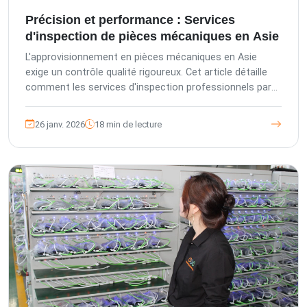
Précision et performance : Services
d'inspection de pièces mécaniques en Asie
L'approvisionnement en pièces mécaniques en Asie
exige un contrôle qualité rigoureux. Cet article détaille
comment les services d'inspection professionnels par
un tiers, incluant les inspections pré-production, en
cours de production, avant expédition et lors du
26 janv. 2026
18 min de lecture
chargement des conteneurs, sont essentiels pour
protéger vos investissements. Découvrez les défis
uniques des composants mécaniques et comment The
Inspection Company (TIC) fournit des solutions
d'assurance qualité complètes, respectant les normes
de contrôle qualité allemandes, pour garantir précision,
fiabilité et conformité.