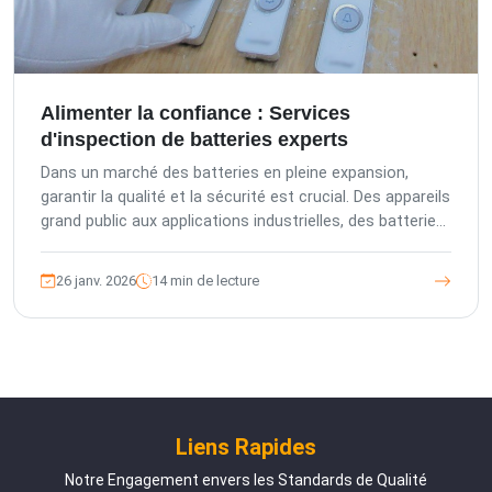
Alimenter la confiance : Services
d'inspection de batteries experts
Dans un marché des batteries en pleine expansion,
garantir la qualité et la sécurité est crucial. Des appareils
grand public aux applications industrielles, des batteries
peu fiables posent des risques majeurs. Cet article
explore comment The Inspection Company (TIC)
26 janv. 2026
14 min de lecture
propose des services complets d'inspection par une
tierce partie, s'appuyant sur un management européen
et des normes de contrôle qualité allemandes pour
atténuer les risques des acheteurs, assurer la
conformité et améliorer la qualité des produits dans les
chaînes d'approvisionnement mondiales. Découvrez nos
solutions sur mesure pour chaque étape de la
Liens Rapides
production de batteries.
Notre Engagement envers les Standards de Qualité