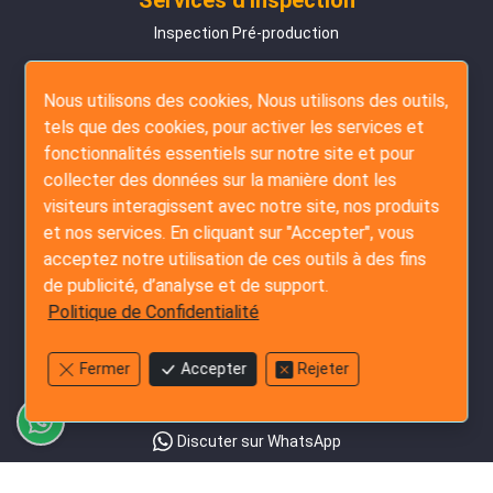
Inspection Pré-production
Inspection En Cours De Production
Nous utilisons des cookies, Nous utilisons des outils,
Inspection Pré-Expédition
tels que des cookies, pour activer les services et
Inspection de Chargement de Conteneur
fonctionnalités essentiels sur notre site et pour
Service Amazon FBA
collecter des données sur la manière dont les
visiteurs interagissent avec notre site, nos produits
Services d'Audit
et nos services. En cliquant sur "Accepter", vous
Enquête Fournisseur
acceptez notre utilisation de ces outils à des fins
de publicité, d’analyse et de support.
Audit d'Usine Détaillé
Politique de Confidentialité
Audit Social
Fermer
Accepter
Rejeter
Contactez-Nous
+852-3796-3305
Discuter sur WhatsApp
Envoyez-nous un e-mail