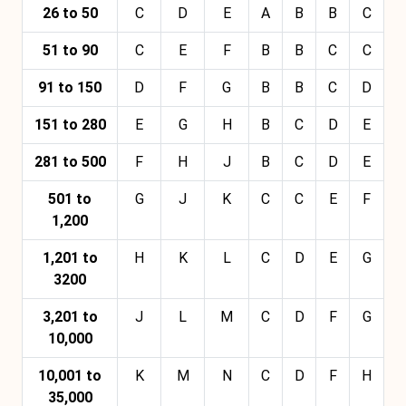
26 to 50
C
D
E
A
B
B
C
51 to 90
C
E
F
B
B
C
C
91 to 150
D
F
G
B
B
C
D
151 to 280
E
G
H
B
C
D
E
281 to 500
F
H
J
B
C
D
E
501 to
G
J
K
C
C
E
F
1,200
1,201 to
H
K
L
C
D
E
G
3200
3,201 to
J
L
M
C
D
F
G
10,000
10,001 to
K
M
N
C
D
F
H
35,000