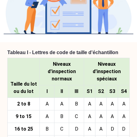
Tableau I - Lettres de code de taille d'échantillon
Niveaux
Niveaux
d'inspection
d'inspection
normaux
spéciaux
Taille du lot
ou du lot
I
II
III
S1
S2
S3
S4
2 to 8
A
A
B
A
A
A
A
9 to 15
A
B
C
A
A
A
A
16 to 25
B
C
D
A
A
D
D