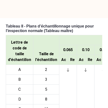
Tableau II - Plans d'échantillonnage unique pour
l'inspection normale (Tableau maître)
Lettre de
code de
0.065
0.10
0.15
taille
Taille de
d'échantillon
l'échantillon
Ac
Re
Ac
Re
Ac
R
A
2
B
3
C
5
D
8