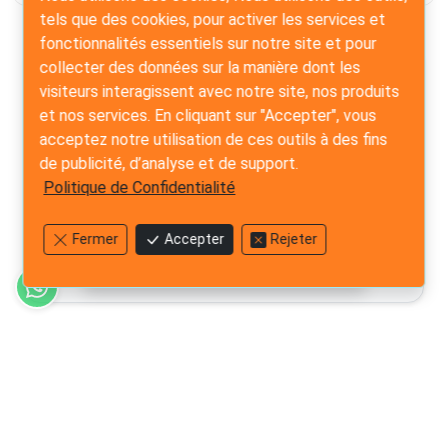
tels que des cookies, pour activer les services et
fonctionnalités essentiels sur notre site et pour
collecter des données sur la manière dont les
Prêt à sécuriser votre
chaîne
visiteurs interagissent avec notre site, nos produits
d’approvisionnement ?
et nos services. En cliquant sur "Accepter", vous
Nos experts en Asie fournissent des solutions
acceptez notre utilisation de ces outils à des fins
professionnelles à réponse rapide pour vos besoins
de publicité, d’analyse et de support.
d’inspection et d’audit.
Politique de Confidentialité
Rapport sous 24h
Experts Certifiés
Fermer
Accepter
Rejeter
Contactez-nous Maintenant
Liens Rapides
Notre Engagement envers les Standards de Qualité