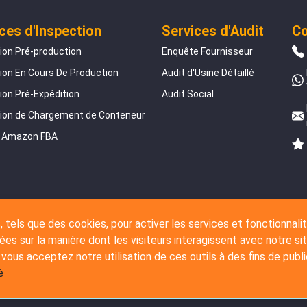
ces d'Inspection
Services d'Audit
Co
ion Pré-production
Enquête Fournisseur
ion En Cours De Production
Audit d'Usine Détaillé
ion Pré-Expédition
Audit Social
tion de Chargement de Conteneur
e Amazon FBA
, tels que des cookies, pour activer les services et fonctionnali
ées sur la manière dont les visiteurs interagissent avec notre sit
 vous acceptez notre utilisation de ces outils à des fins de publi
é
ht © 2007 - 2026 The Inspection Company Ltd. Tous droits réservés.