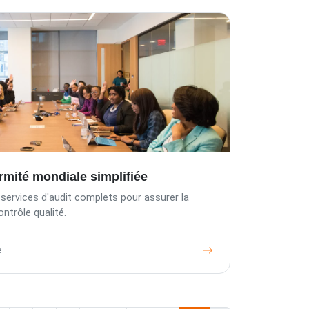
réputation, atténuent les risques et
favorisent des chaînes d'approvisionnement
éthiques, en particulier pour les entreprises
s'approvisionnant en Asie.
rmité mondiale simplifiée
services d'audit complets pour assurer la
ntrôle qualité.
e