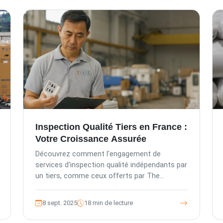
Produits
Inspection Qualité Tiers en France :
Votre Croissance Assurée
Découvrez comment l'engagement de
services d'inspection qualité indépendants par
un tiers, comme ceux offerts par The
Inspection Company, constitue une stratégie
commerciale intelligente. Cet article explique
8 sept. 2025
18 min de lecture
comment le contrôle qualité professionnel
minimise les risques pour l'acheteur, améliore