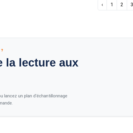
‹
1
2
 ?
 la lecture aux
ou lancez un plan d'échantillonnage
mande.