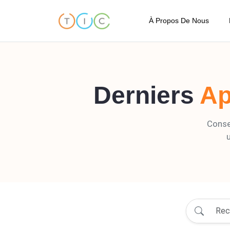
À Propos De Nous
À Propos de TIC
Code de Conduite
Derniers
Ap
Notre Standard de Qua
Nos Localisations
Consei
Témoignages
Termes et Conditions
FAQ
blogs/index.blogs - Page 11