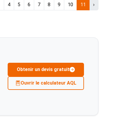
3
4
5
6
7
8
9
10
11
›
Obtenir un devis gratuit
Ouvrir le calculateur AQL