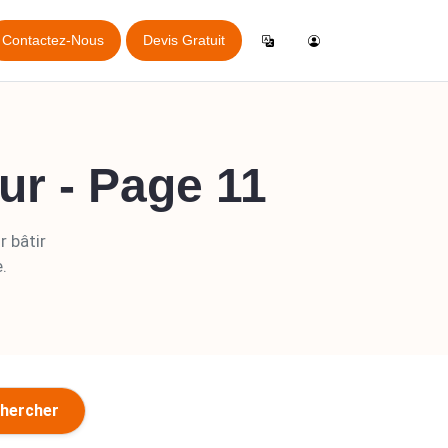
Contactez-Nous
Devis Gratuit
Se Connecter
English
lication Générale d'Inspection
QL
ur - Page 11
Créer un Compte
German
lication de Réservation en Ligne
pport
Español
is
r bâtir
Italiano
.
tions
Français
vation en ligne
hercher