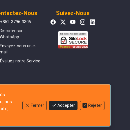
ntactez-Nous
Suivez-Nous
+852-3796-3305
Discuter sur
WhatsApp
Envoyez-nous un e-
mail
Évaluez notre Service
tés
e, nos
Fermer
Accepter
Rejeter
cité,