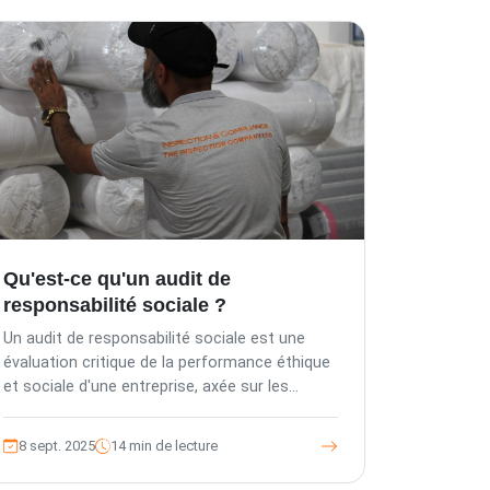
Qu'est-ce qu'un audit de
responsabilité sociale ?
Un audit de responsabilité sociale est une
évaluation critique de la performance éthique
et sociale d'une entreprise, axée sur les
pratiques de travail, l'impact environnemental
et l'engagement communautaire. Ce billet de
8 sept. 2025
14 min de lecture
blog explore comment ces audits
garantissent la conformité, améliorent la