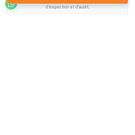
professionnelles à réponse rapide pour vos besoins
d’inspection et d’audit.
Rapport sous 24h
Experts Certifiés
Contactez-nous Maintenant
Liens Rapides
Notre Engagement envers les Standards de Qualité
Termes & Conditions
Foire Aux Questions
Témoignages de Réussite Client
Guide de réservation en ligne
Politique de Confidentialité