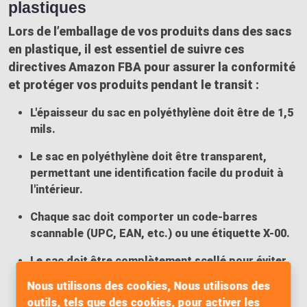
plastiques
Lors de l’emballage de vos produits dans des sacs
en plastique, il est essentiel de suivre ces
directives Amazon FBA pour assurer la conformité
et protéger vos produits pendant le transit :
L'épaisseur du sac en polyéthylène doit être de 1,5
mils.
Le sac en polyéthylène doit être transparent,
permettant une identification facile du produit à
l'intérieur.
Chaque sac doit comporter un code-barres
scannable (UPC, EAN, etc.) ou une étiquette X-00.
Le sac doit être complètement scellé pour éviter
l'exposition et les dommages.
Nous utilisons des cookies, Nous utilisons des
outils, tels que des cookies, pour activer les
Le sac en polyéthylène ne doit pas dépasser de