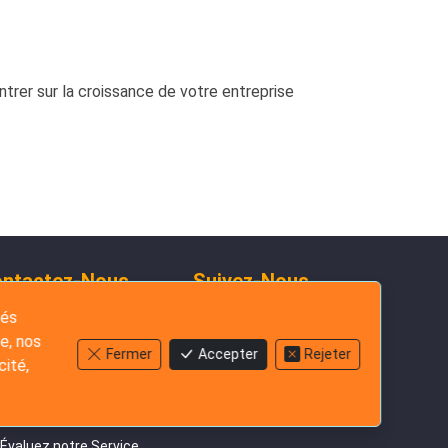
trer sur la croissance de votre entreprise
ntactez-Nous
Suivez-Nous
+852-3796-3305
tés
e, nos
Discuter sur
Fermer
Accepter
Rejeter
WhatsApp
cité,
Envoyez-nous un e-
mail
Évaluez notre Service