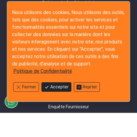
Politique de Confidentialité
Nous utilisons des cookies, Nous utilisons des outils,
Contactez-Nous
tels que des cookies, pour activer les services et
Plan du Site
fonctionnalités essentiels sur notre site et pour
collecter des données sur la manière dont les
Services d'Inspection
visiteurs interagissent avec notre site, nos produits
Inspection Pré-production
et nos services. En cliquant sur "Accepter", vous
Inspection En Cours De Production
acceptez notre utilisation de ces outils à des fins
de publicité, d’analyse et de support.
Inspection Pré-Expédition
Politique de Confidentialité
Inspection de Chargement de Conteneur
Service Amazon FBA
Fermer
Accepter
Rejeter
Services d'Audit
Enquête Fournisseur
Audit d'Usine Détaillé
Audit Social