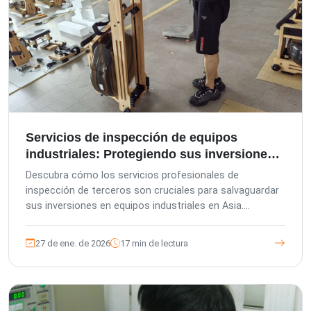
cliente.
Servicios de inspección de equipos
industriales: Protegiendo sus inversiones
en Asia
Descubra cómo los servicios profesionales de
inspección de terceros son cruciales para salvaguardar
sus inversiones en equipos industriales en Asia.
Conozca el control de calidad integral, el cumplimiento
de los estándares de calidad alemanes y las soluciones
27 de ene. de 2026
17 min de lectura
a medida para minimizar riesgos, garantizar el
cumplimiento y aumentar la eficiencia de su cadena de
suministro.