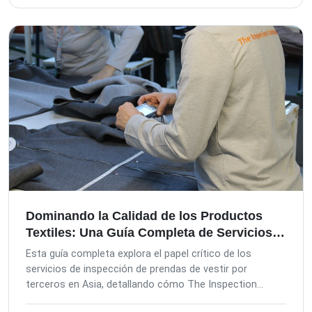
estrictos estándares de control de calidad alemanes,
TIC proporciona inspecciones exhaustivas desde la
preproducción hasta la carga del contenedor,
asegurando el cumplimiento y salvaguardando su
marca. Nuestro enfoque centrado en el cliente, acción
rápida y tecnología avanzada ofrecen soluciones
personalizadas para empresas que importan productos
frescos.
Dominando la Calidad de los Productos
Textiles: Una Guía Completa de Servicios
de Inspección en Asia
Esta guía completa explora el papel crítico de los
servicios de inspección de prendas de vestir por
terceros en Asia, detallando cómo The Inspection
Company (TIC) ayuda a las empresas a mitigar riesgos,