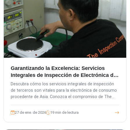
Garantizando la Excelencia: Servicios
Integrales de Inspección de Electrónica de
Consumo
Descubra cómo los servicios integrales de inspección
de terceros son vitales para la electrónica de consumo
procedente de Asia. Conozca el compromiso de The
Inspection Company con la calidad, nuestra gama de
servicios de inspección y auditoría —desde inspecciones
27 de ene. de 2026
19 min de lectura
previas a la producción hasta previas al envío— y cómo
nuestras plataformas avanzadas garantizan la calidad
del producto, minimizan el riesgo del comprador y