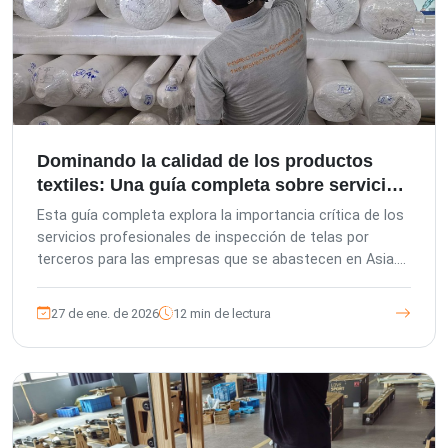
Dominando la calidad de los productos
textiles: Una guía completa sobre servicios
de inspección en Asia
Esta guía completa explora la importancia crítica de los
servicios profesionales de inspección de telas por
terceros para las empresas que se abastecen en Asia.
Detalla cómo The Inspection Company (TIC) ayuda a los
compradores extranjeros, a las oficinas de compras
27 de ene. de 2026
12 min de lectura
locales y a las fábricas a garantizar la calidad de los
productos, evitar riesgos y cumplir las normas
internacionales mediante diversas etapas de inspección,
desde la preproducción hasta la carga de contenedores,
destacando nuestra gestión europea, los estándares de
control de calidad alemanes y el enfoque centrado en el