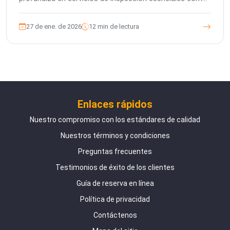
PPI, DUPRO, PSI y CLI, destacando cómo las
inspecciones de terceros protegen sus inversiones,
27 de ene. de 2026
12 min de lectura
mejoran la calidad del producto y gestionan los riesgos
de la cadena de suministro de manera efectiva.
Asóciese con The Inspection Company para obtener
soluciones a medida y tranquilidad.
Enlaces rápidos
Nuestro compromiso con los estándares de calidad
Nuestros términos y condiciones
Preguntas frecuentes
Testimonios de éxito de los clientes
Guía de reserva en línea
Política de privacidad
Contáctenos