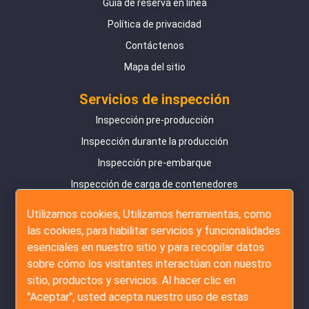
Guía de reserva en línea
Política de privacidad
Contáctenos
Mapa del sitio
Servicios de inspección
Inspección pre-producción
Inspección durante la producción
Inspección pre-embarque
Inspección de carga de contenedores
Servicio de Amazon FBA
Utilizamos cookies, Utilizamos herramientas, como
las cookies, para habilitar servicios y funcionalidades
Servicios de auditoría
esenciales en nuestro sitio y para recopilar datos
Encuesta de proveedores
sobre cómo los visitantes interactúan con nuestro
sitio, productos y servicios. Al hacer clic en
Auditoría detallada de fábrica
"Aceptar", usted acepta nuestro uso de estas
Auditoría social