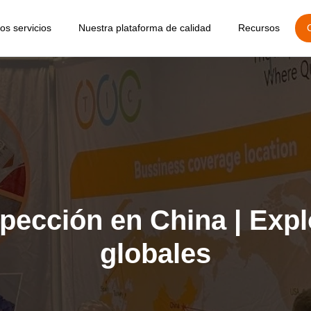
os servicios
Nuestra plataforma de calidad
Recursos
Blogs
pección pre-producción
Gestión de pedidos
Auditoría detallada de fábric
Apli
Calculadora 
pección durante la producción
Gestión de proveedores
Auditoría social
Apli
ad
Informe de m
pección pre-embarque
Gestión de productos
Encuesta de proveedores
Cotizar Inspe
pección de carga de contenedores
Informe de inspección online
TIC en expos
vicio de Amazon FBA
Aprobar / Rechazar envío
Guía de reser
pección de daños post-embarque
Indicador clave de rendimiento (KPI)
Carreras
vicios de clasificación y retrabajo
productos