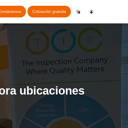
Contáctenos
Cotización gratuita
Iniciar sesión
English
a
cación general de inspección
AQL
Crear cuenta
German
cación de reservas online
uestra
Español
cción Gratis
Italiano
iciones
Français
va en línea