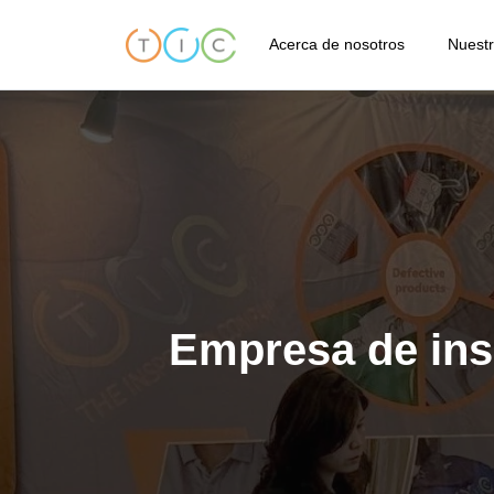
Acerca de nosotros
Nuestr
Acerca de TIC
Ins
Códigos de conducta
Ins
Nuestro estándares de calid
Ins
Nuestras Ubicaciones
Ins
Testimonios
Ser
Términos y condiciones
Ins
Preguntas frecuentes
Ser
de 