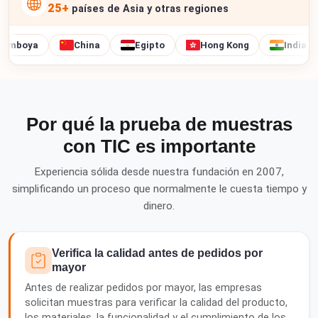
25+
países de Asia y otras regiones
boya
China
Egipto
Hong Kong
India
Por qué la prueba de muestras
con TIC es importante
Experiencia sólida desde nuestra fundación en 2007,
simplificando un proceso que normalmente le cuesta tiempo y
dinero.
Verifica la calidad antes de pedidos por
mayor
Antes de realizar pedidos por mayor, las empresas
solicitan muestras para verificar la calidad del producto,
los materiales, la funcionalidad y el cumplimiento de los