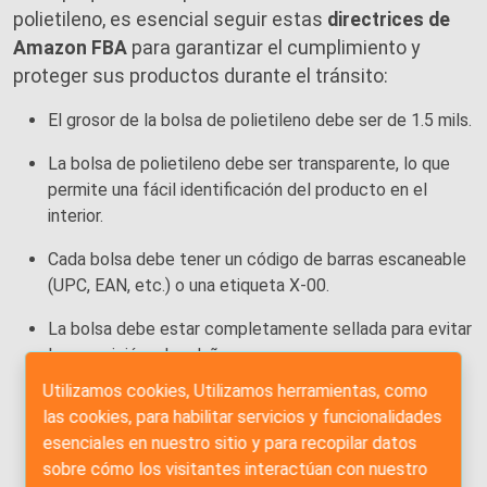
polietileno, es esencial seguir estas
directrices de
Amazon FBA
para garantizar el cumplimiento y
proteger sus productos durante el tránsito:
El grosor de la bolsa de polietileno debe ser de 1.5 mils.
La bolsa de polietileno debe ser transparente, lo que
permite una fácil identificación del producto en el
interior.
Cada bolsa debe tener un código de barras escaneable
(UPC, EAN, etc.) o una etiqueta X-00.
La bolsa debe estar completamente sellada para evitar
la exposición y los daños.
Utilizamos cookies, Utilizamos herramientas, como
La bolsa de polietileno no debe sobresalir más de 3
las cookies, para habilitar servicios y funcionalidades
pulgadas más allá de las dimensiones del producto.
esenciales en nuestro sitio y para recopilar datos
Los productos perfumados deben estar bien sellados
sobre cómo los visitantes interactúan con nuestro