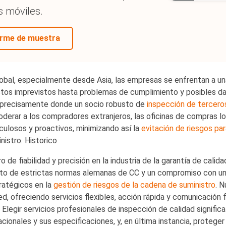
productos
s móviles.
orme de muestra
bal, especialmente desde Asia, las empresas se enfrentan a una 
tos imprevistos hasta problemas de cumplimiento y posibles daños
es precisamente donde un socio robusto de
inspección de tercero
oderar a los compradores extranjeros, las oficinas de compras loc
ulosos y proactivos, minimizando así la
evitación de riesgos pa
istro. Historico
e fiabilidad y precisión en la industria de la garantía de calida
ento de estrictas normas alemanas de CC y un compromiso con u
ratégicos en la
gestión de riesgos de la cadena de suministro
. N
ofreciendo servicios flexibles, acción rápida y comunicación fl
egir servicios profesionales de inspección de calidad significa 
ionales y sus especificaciones, y, en última instancia, proteger