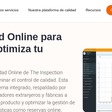
os servicios
Nuestra plataforma de calidad
Recursos
Blogs
d Online para
pección pre-producción
Gestión de pedidos
Auditoría detallada de fábric
Apli
Calculadora 
timiza tu
pección durante la producción
Gestión de proveedores
Auditoría social
Apli
ad
Informe de m
pección pre-embarque
Gestión de productos
Encuesta de proveedores
Cotizar Inspe
ad Online de The Inspection
pección de carga de contenedores
Informe de inspección online
TIC en expos
ar el control de calidad. Esta
vicio de Amazon FBA
Aprobar / Rechazar envío
tema integrado, respaldado por
Guía de reser
ores extranjeros y fábricas a
pección de daños post-embarque
Indicador clave de rendimiento (KPI)
Carreras
l producto y optimizar la gestión de
vicios de clasificación y retrabajo
sticas como reservas online,