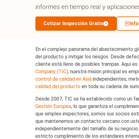
de 
informes en tiempo real y aplicacione
Cotizar Inspección Gratis
Inf
En el complejo panorama del abastecimiento glo
del producto y mitigar los riesgos. Desde defec
cliente está lleno de posibles trampas. Aquí 
Company (TIC)
, nuestra misión principal es emp
control de calidad en Asia
independientes, metic
calidad del producto
en toda su cadena de sumin
Desde 2007, TIC se ha establecido como un faro d
Gestión Europea
, lo que garantiza el cumplimi
que simples inspectores; somos sus socios est
que mantenemos un contacto cercano con usted, 
independientemente del tamaño de su negocio. El
estricto cumplimiento de los estándares internac