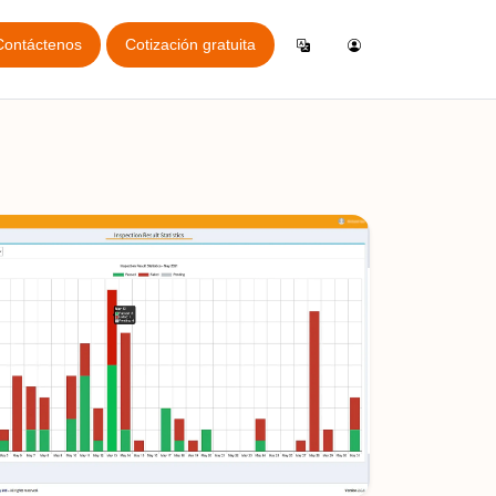
Contáctenos
Cotización gratuita
Iniciar sesión
English
a
cación general de inspección
AQL
Crear cuenta
German
cación de reservas online
uestra
Español
cción Gratis
Italiano
iciones
Français
va en línea