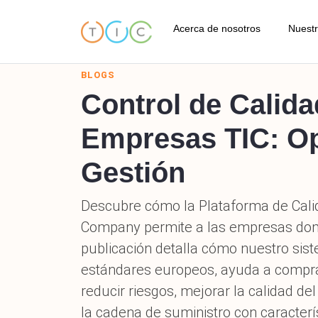
Acerca de nosotros
Nuestr
BLOGS
Acerca de TIC
Control de Calida
Ins
Códigos de conducta
Empresas TIC: Op
Ins
Nuestro estándares de calid
Gestión
Ins
Nuestra ubicación
Descubre cómo la Plataforma de Calid
Ins
Testimonios
Company permite a las empresas domin
Ser
publicación detalla cómo nuestro sis
Términos y condiciones
estándares europeos, ayuda a comprad
Ins
Preguntas frecuentes
reducir riesgos, mejorar la calidad de
Ser
la cadena de suministro con caracterí