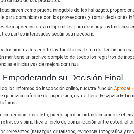
de calidad de sus productos.
lidad sirven como prueba innegable de los hallazgos, proporciona
able para comunicarse con los proveedores y tomar decisiones in
s de inspección están disponibles para descarga instantánea en
otras partes interesadas según sea necesario.
 y documentados con fotos facilita una toma de decisiones más 
én mantiene un archivo completo de todos los registros de insp
encias e iniciativas de mejora continua.
: Empoderando su Decisión Final
de los informes de inspección online, nuestra función
Aprobar /
e genera un informe de inspección, usted tiene la capacidad inm
ataforma.
 inspección completo, puede aprobar instantáneamente el envío
retrasos y simplifica el ciclo de comunicación entre usted, el p
os relevantes (hallazgos detallados, evidencia fotográfica y re