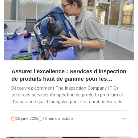
mesures de contrôle qualité complètes vitales pour les
produits de lingerie.
Assurer l'excellence : Services d'inspection
de produits haut de gamme pour les
marchandises de grande valeur
Découvrez comment The Inspection Company (TIC)
offre des services d'inspection de produits premium et
d'assurance qualité inégalés pour les marchandises de
grande valeur provenant d'Asie. Nous protégeons les
investissements, assurons la conformité et
26 janv. 2026
13 min de lecture
sauvegardons votre marque grâce à un contrôle qualité
tiers expert et des solutions sur mesure.