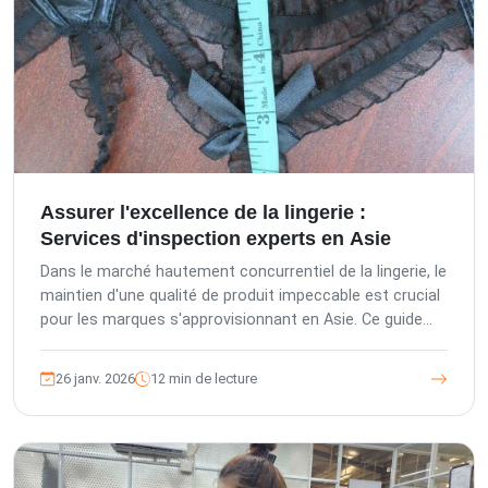
Assurer l'excellence de la lingerie :
Services d'inspection experts en Asie
Dans le marché hautement concurrentiel de la lingerie, le
maintien d'une qualité de produit impeccable est crucial
pour les marques s'approvisionnant en Asie. Ce guide
explore comment les services d'inspection tiers
spécialisés, tels que ceux proposés par The Inspection
26 janv. 2026
12 min de lecture
Company (TIC), sont essentiels pour minimiser les
risques des acheteurs, assurer la conformité et
améliorer considérablement la qualité des vêtements
délicats. Des contrôles de matériaux avant production à
la vérification finale de l'expédition, nous détaillons les