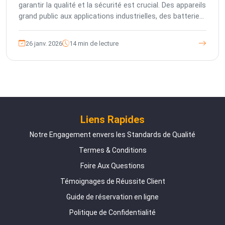
garantir la qualité et la sécurité est crucial. Des appareils
grand public aux applications industrielles, des batteries
peu fiables posent des risques majeurs. Cet article
explore comment The Inspection Company (TIC)
26 janv. 2026
14 min de lecture
propose des services complets d'inspection par une
tierce partie, s'appuyant sur un management européen
et des normes de contrôle qualité allemandes pour
atténuer les risques des acheteurs, assurer la
conformité et améliorer la qualité des produits dans les
chaînes d'approvisionnement mondiales. Découvrez nos
solutions sur mesure pour chaque étape de la
Liens Rapides
production de batteries.
Notre Engagement envers les Standards de Qualité
Termes & Conditions
Foire Aux Questions
Témoignages de Réussite Client
Guide de réservation en ligne
Politique de Confidentialité