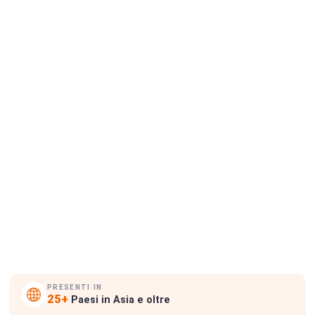
Richiedi ispezione
Ottieni report campione
PRESENTI IN
25+
Paesi in Asia e oltre