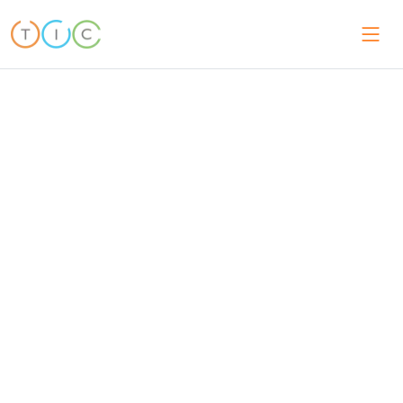
INDAGINE FORNITORE
Indagine Fornitore e Verifica
Fabbrica in Cina, Vietnam,
India e in tutta l'Asia
Verifica che un nuovo fornitore o fabbrica esista davvero,
operi legalmente e sia in grado di consegnare — prima di
impegnarti.
Conferma la legittimità, la posizione e lo stato operativo di
un fornitore
Funge da tuoi occhi sul campo con venditori sconosciuti o
stranieri
Riduce il rischio aziendale e ti protegge da fornitori
fraudolenti