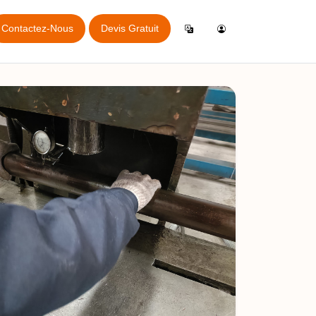
Contactez-Nous
Devis Gratuit
Se Connecter
English
lication Générale d'Inspection
QL
Créer un Compte
Español
lication de Réservation en Ligne
pport
Italiano
is
Français
tions
vation en ligne