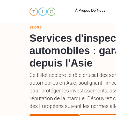
À Propos De Nous
À Propos de TIC
Code de Conduite
Notre Standard de Qua
Notre Localisation
Témoignages
Termes et Conditions
FAQ