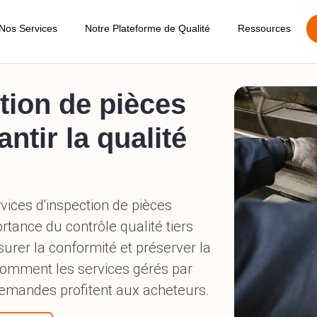
Nos Services
Notre Plateforme de Qualité
Ressources
Blogs
Gestion des Commandes
Audit d'Usine Détaillé
App
Calculateur A
Inspection Pré-production
Gestion des Fournisseurs
Audit Social
App
lité
Exemple de Ra
Inspection En Cours De Production
Gestion des Produits
Enquête Fournisseur
Obtenir un Dev
Inspection Pré-Expédition
Rapport d'Inspection en Ligne
TIC aux Exposi
Inspection de Chargement de
Conteneur
Approuver / Rejeter l'Expédition
Guide de réser
Service Amazon FBA
Indicateur Clé de Performance (KPI)
Carrières
Inspection des Dommages Post-
Expédition