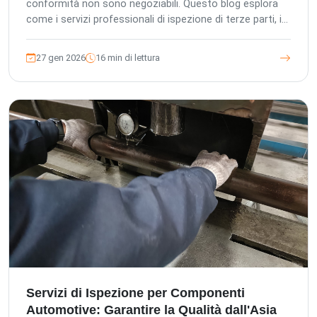
conformità non sono negoziabili. Questo blog esplora
come i servizi professionali di ispezione di terze parti, in
particolare di The Inspection Company (TIC), siano vitali
per salvaguardare gli investimenti, garantire la sicurezza
27 gen 2026
16 min di lettura
dei pazienti e mantenere l'integrità del marchio quando
si acquistano apparecchiature mediche dall'Asia.
Dettagliamo i servizi completi, gli standard rigorosi e
l'approccio incentrato sul cliente che rendono TIC un
partner indispensabile.
Servizi di Ispezione per Componenti
Automotive: Garantire la Qualità dall'Asia