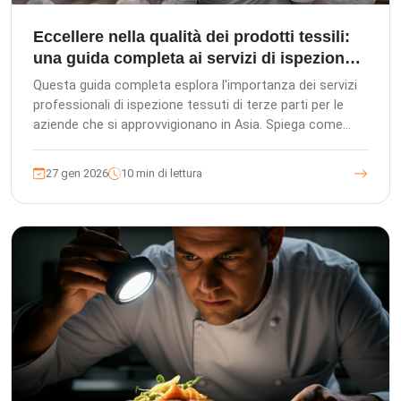
Eccellere nella qualità dei prodotti tessili:
una guida completa ai servizi di ispezione
in Asia
Questa guida completa esplora l'importanza dei servizi
professionali di ispezione tessuti di terze parti per le
aziende che si approvvigionano in Asia. Spiega come
The Inspection Company (TIC) aiuti acquirenti esteri,
uffici acquisti locali e fabbriche a garantire la qualità del
27 gen 2026
10 min di lettura
prodotto, evitare rischi e rispettare gli standard
internazionali attraverso varie fasi di ispezione, dalla
pre-produzione al carico dei container, sottolineando la
nostra gestione europea, gli standard QC tedeschi e
l'approccio orientato al cliente.