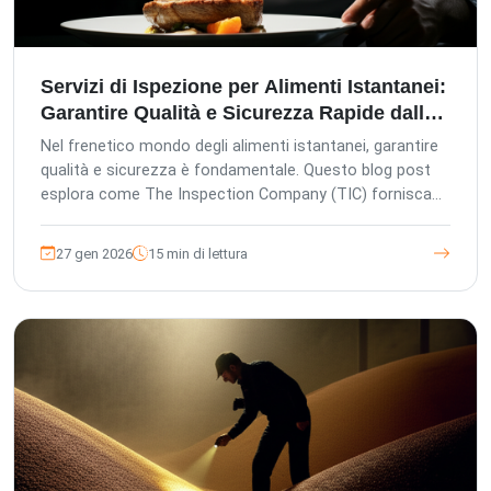
Servizi di Ispezione per Alimenti Istantanei:
Garantire Qualità e Sicurezza Rapide dalla
Produzione alla Tavola in Asia
Nel frenetico mondo degli alimenti istantanei, garantire
qualità e sicurezza è fondamentale. Questo blog post
esplora come The Inspection Company (TIC) fornisca
servizi completi di ispezione di terze parti in tutta l'Asia,
sfruttando la gestione europea e gli standard tedeschi
27 gen 2026
15 min di lettura
di controllo qualità per proteggere gli investimenti,
garantire la conformità e salvaguardare la reputazione
del marchio. Scopri il nostro approccio incentrato sul
cliente, la piattaforma digitale avanzata e i dettagliati
processi di ispezione che garantiscono una garanzia di
qualità rapida e affidabile per i tuoi prodotti alimentari
istantanei dalla produzione alla consegna finale.