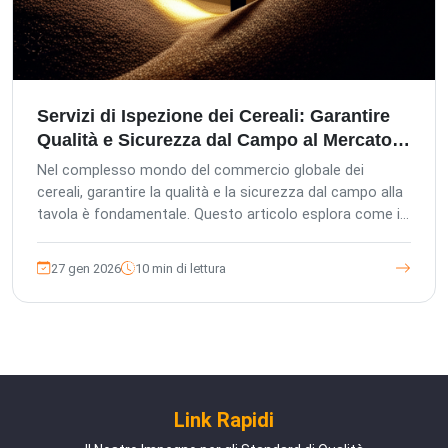
Servizi di Ispezione dei Cereali: Garantire
Qualità e Sicurezza dal Campo al Mercato
in Asia
Nel complesso mondo del commercio globale dei
cereali, garantire la qualità e la sicurezza dal campo alla
tavola è fondamentale. Questo articolo esplora come i
servizi professionali di ispezione dei cereali di terze
parti, come quelli offerti da The Inspection Company
27 gen 2026
10 min di lettura
(TIC), siano essenziali per gli acquirenti esteri, gli uffici
acquisti locali e le fabbriche che si approvvigionano in
Asia. Scopri come la nostra gestione europea, gli
standard di controllo qualità tedeschi e l'approccio
incentrato sul cliente salvaguardano i tuoi investimenti,
garantiscono la conformità e proteggono la reputazione
del tuo marchio.
Link Rapidi