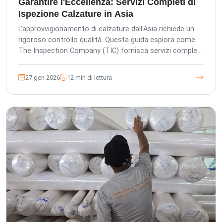
Garantire l'Eccellenza: Servizi Completi di
Ispezione Calzature in Asia
L'approvvigionamento di calzature dall'Asia richiede un
rigoroso controllo qualità. Questa guida esplora come
The Inspection Company (TIC) fornisca servizi completi
di ispezione di terze parti, dalla pre-produzione al carico
dei container, garantendo il miglioramento della qualità
27 gen 2026
12 min di lettura
del prodotto, mitigando i rischi della catena di
approvvigionamento e salvaguardando i vostri
investimenti. Aderiamo agli standard QC tedeschi e
sfruttiamo oltre 18 anni di esperienza per offrire una
garanzia di qualità senza pari per acquirenti esteri, uffici
acquisti locali e fabbriche.