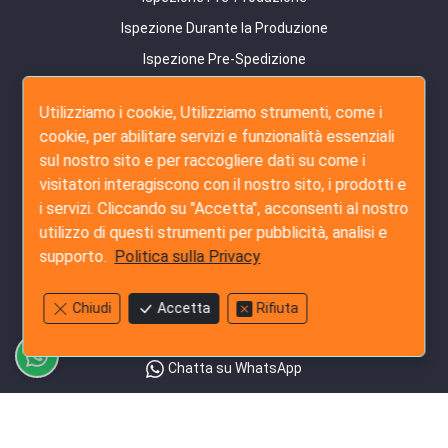
Ispezione Durante la Produzione
Ispezione Pre-Spedizione
Ispezione Carico Container
Utilizziamo i cookie, Utilizziamo strumenti, come i
Servizio Amazon FBA
cookie, per abilitare servizi e funzionalità essenziali
sul nostro sito e per raccogliere dati su come i
Servizi di Audit
visitatori interagiscono con il nostro sito, i prodotti e
Indagine sul Fornitore
i servizi. Cliccando su "Accetta", acconsenti al nostro
Audit Dettagliato di Fabbrica
utilizzo di questi strumenti per pubblicità, analisi e
supporto.
Politica sulla Privacy
Audit Sociale
Contattaci
Chiudi
Accetta
Rifiuta
+852-3796-3305
Chatta su WhatsApp
Ci invii un email
Valuta il Nostro Servizio