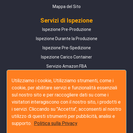
Mappa del Sito
Servizi di Ispezione
Ispezione Pre-Produzione
Ispezione Durante la Produzione
Ispezione Pre-Spedizione
Ispezione Carico Container
Servizio Amazon FBA
Servizi di Audit
Utilizziamo i cookie, Utilizziamo strumenti, come i
cookie, per abilitare servizi e funzionalità essenziali
Indagine sul Fornitore
sul nostro sito e per raccogliere dati su come i
Audit Dettagliato di Fabbrica
visitatori interagiscono con il nostro sito, i prodotti e
Audit Sociale
i servizi. Cliccando su "Accetta", acconsenti al nostro
utilizzo di questi strumenti per pubblicità, analisi e
Contattaci
supporto.
Politica sulla Privacy
+852-3796-3305