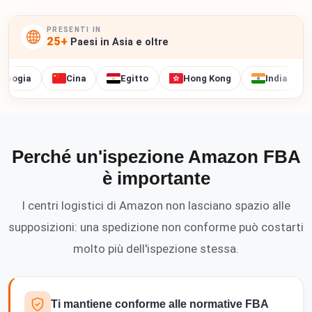
PRESENTI IN
25+
Paesi in Asia e oltre
ia
Cina
Egitto
Hong Kong
India
In
Perché un'ispezione Amazon FBA
è importante
I centri logistici di Amazon non lasciano spazio alle
supposizioni: una spedizione non conforme può costarti
molto più dell'ispezione stessa.
Ti mantiene conforme alle normative FBA