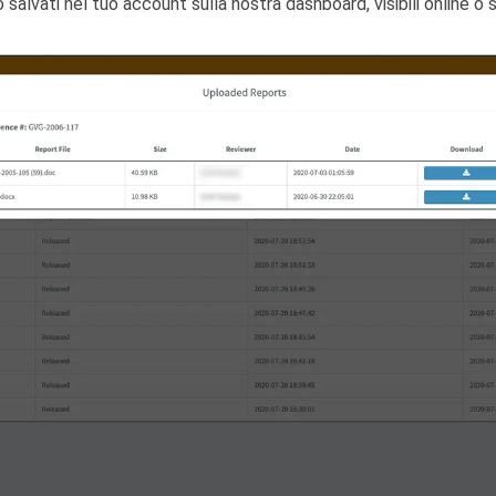
o salvati nel tuo account sulla nostra dashboard, visibili online o s