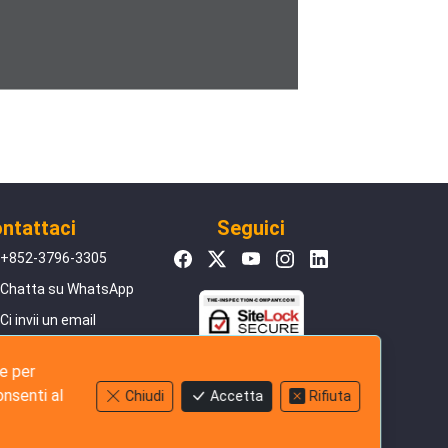
ntattaci
Seguici
+852-3796-3305
Chatta su WhatsApp
Ci invii un email
Valuta il Nostro
 e per
Servizio
onsenti al
Chiudi
Accetta
Rifiuta