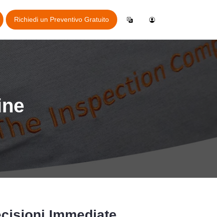
Richiedi un Preventivo Gratuito
Accedi
English
er Ispezione
Crea un Account
German
zione Online
ine
Español
Italiano
Français
e online
ecisioni Immediate