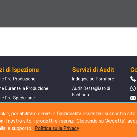
zi di Ispezione
Servizi di Audit
Co
ne Pre-Produzione
Indagine sul Fornitore
ne Durante la Produzione
Audit Dettagliato di
Fabbrica
ne Pre-Spedizione
Audit Sociale
ne Carico Container
kie, per abilitare servizi e funzionalità essenziali sul nostro sito
io Amazon FBA
 il nostro sito, i prodotti e i servizi. Cliccando su "Accetta", acc
alisi e supporto.
Politica sulla Privacy