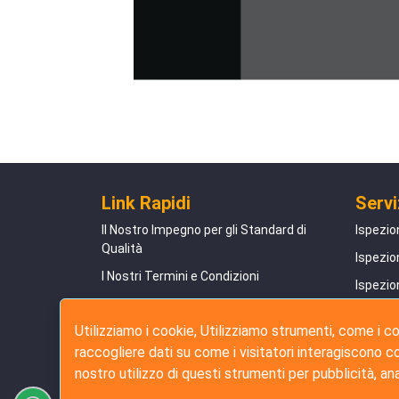
Link Rapidi
Servi
Il Nostro Impegno per gli Standard di
Ispezio
Qualità
Ispezio
I Nostri Termini e Condizioni
Ispezio
Domande Frequenti
Ispezio
Utilizziamo i cookie, Utilizziamo strumenti, come i coo
Testimonianze di Successo dei Clienti
Serviz
raccogliere dati su come i visitatori interagiscono con
Guida alla prenotazione online
nostro utilizzo di questi strumenti per pubblicità, an
Politica sulla Privacy