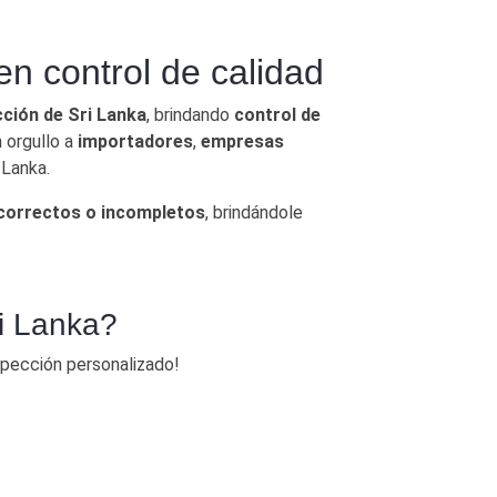
roductos
n control de calidad
ción de Sri Lanka
, brindando
control de
 orgullo a
importadores
,
empresas
 Lanka.
ncorrectos o incompletos
, brindándole
ri Lanka?
spección personalizado!