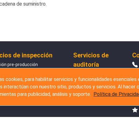
cadena de suministro.
cios de inspección
Servicios de
Co
auditoría
ión pre-producción
Encuesta de proveedores
ión durante la producción
s cookies, para habilitar servicios y funcionalidades esenciales
Auditoría detallada de
ción pre-embarque
s interactúan con nuestro sitio, productos y servicios. Al hacer c
fábrica
ión de carga de contenedores
ientas para publicidad, análisis y soporte.
Política de Privacid
Auditoría social
io de Amazon FBA