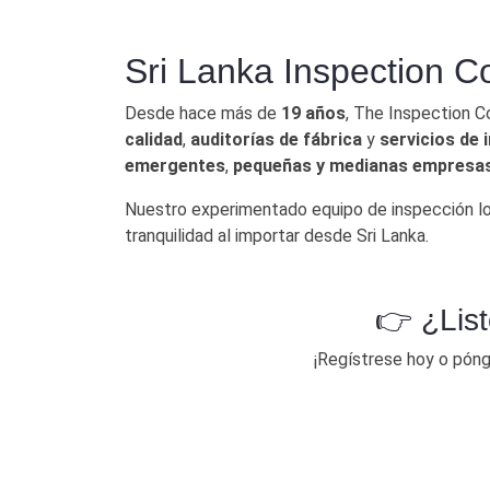
Sri Lanka Inspection Company |
Sri Lanka Inspection C
Desde hace más de
19 años
, The Inspection C
calidad
,
auditorías de fábrica
y
servicios de
emergentes
,
pequeñas y medianas empresa
Nuestro experimentado equipo de inspección l
tranquilidad al importar desde Sri Lanka.
👉 ¿List
¡Regístrese hoy o póng