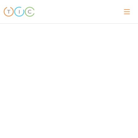
ISPEZIONE & AUDIT IN BANGLADESH
Bangladesh Inspection
Company — Ispezione
Prodotti & Audit di Fabbrica
Dal 2007, offriamo ispezioni di prodotti e audit di fabbrica in
ogni principale hub del Bangladesh — per spedire con fiducia.
Ispezioni pre-spedizione, DUPRO & controllo caricamento
container
Audit di fabbrica & conformità sociale
Report indipendenti in 24–48h — nessuna commissione al
fornitore
Registrati Ora!
Contattaci