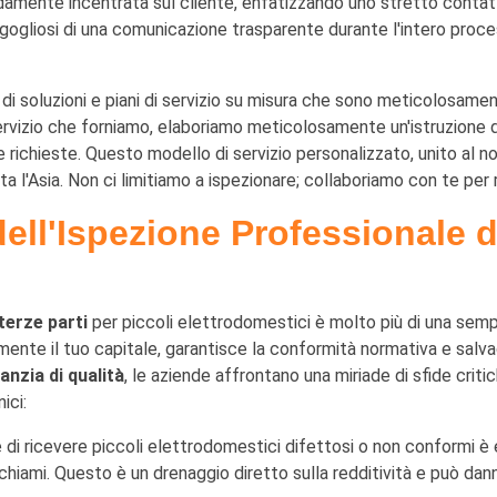
damente incentrata sul cliente, enfatizzando uno stretto contatto
orgogliosi di una comunicazione trasparente durante l'intero pro
o di soluzioni e piani di servizio su misura che sono meticolosame
ervizio che forniamo, elaboriamo meticolosamente un'istruzione d
e richieste. Questo modello di servizio personalizzato, unito al 
tta l'Asia. Non ci limitiamo a ispezionare; collaboriamo con te per r
dell'Ispezione Professionale d
terze parti
per piccoli elettrodomestici è molto più di una sem
mente il tuo capitale, garantisce la conformità normativa e sal
anzia di qualità
, le aziende affrontano una miriade di sfide criti
ici:
 di ricevere piccoli elettrodomestici difettosi o non conformi è 
li richiami. Questo è un drenaggio diretto sulla redditività e può 