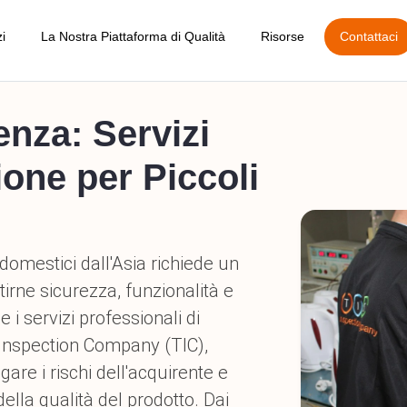
zi
La Nostra Piattaforma di Qualità
Risorse
Contattaci
Blog
enza: Servizi
 Pre-Produzione
Gestione degli Ordini
Audit Dettagliato di Fabbrica
App Generale p
Calcolatore AQL
ione per Piccoli
Durante la Produzione
Gestione dei Fornitori
Audit Sociale
App di Prenota
Esempio di Rapporto
 Pre-Spedizione
Gestione dei Prodotti
Indagine sul Fornitore
Richiedi un Preventivo
domestici dall'Asia richiede un
Carico Container
Rapporto di Ispezione Online
TIC alle Fiere
tirne sicurezza, funzionalità e
Amazon FBA
Approva / Rifiuta la Spedizione
i servizi professionali di
Guida alla prenotazion
e Inspection Company (TIC),
 Danni Post-Spedizione
Indicatore Chiave di Prestazione (KPI)
Carriere
are i rischi dell'acquirente e
 Selezione e Rilavorazione
lla qualità del prodotto. Dai