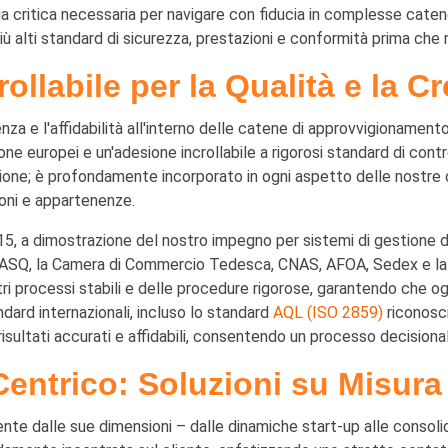
zia critica necessaria per navigare con fiducia in complesse cate
iù alti standard di sicurezza, prestazioni e conformità prima che r
llabile per la Qualità e la Cr
enza e l'affidabilità all'interno delle catene di approvvigioname
ione europei e un'adesione incrollabile a rigorosi standard di cont
ione; è profondamente incorporato in ogni aspetto delle nostre 
ioni e appartenenze.
 a dimostrazione del nostro impegno per sistemi di gestione della
ome ASQ, la Camera di Commercio Tedesca, CNAS, AFOA, Sedex e la
i processi stabili e delle procedure rigorose, garantendo che o
dard internazionali, incluso lo standard
AQL (ISO 2859)
riconosci
risultati accurati e affidabili, consentendo un processo decisiona
Centrico: Soluzioni su Misura
e dalle sue dimensioni – dalle dinamiche start-up alle consolida