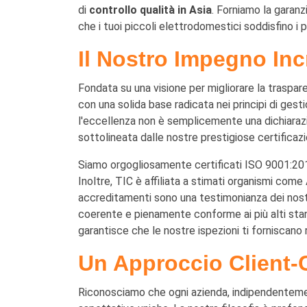
di
controllo qualità in Asia
. Forniamo la garan
che i tuoi piccoli elettrodomestici soddisfino i p
Il Nostro Impegno Incro
Fondata su una visione per migliorare la traspar
con una solida base radicata nei principi di gest
l'eccellenza non è semplicemente una dichiaraz
sottolineata dalle nostre prestigiose certificaz
Siamo orgogliosamente certificati ISO 9001:2015,
Inoltre, TIC è affiliata a stimati organismi c
accreditamenti sono una testimonianza dei nostr
coerente e pienamente conforme ai più alti stan
garantisce che le nostre ispezioni ti forniscano 
Un Approccio Client-
Riconosciamo che ogni azienda, indipendentement