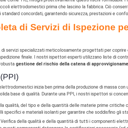
 piccoli elettrodomestici prima che lascino la fabbrica. Ciò conse
i standard concordati, garantendo sicurezza, prestazioni e confor
ta di Servizi di Ispezione pe
 servizi specializzati meticolosamente progettati per coprire o
pedizione finale. I nostri ispettori esperti utilizzano liste di co
a robusta
gestione del rischio della catena di approvvigionam
(PPI)
li elettrodomestici inizia ben prima della produzione di massa con 
a solida base di qualità. Durante una PPI, i nostri ispettori si co
la qualità, del tipo e della quantità delle materie prime critiche
i specifici e materiali isolanti per garantire che soddisfino gli st
Verifica della qualità e della quantità di tutti i componenti elettric