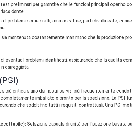
test preliminari per garantire che le funzioni principali operino
riscaldante.
 di problemi come graffi, ammaccature, parti disallineate, conne
ne.
tà sia mantenuta costantemente man mano che la produzione pro
i eventuali problemi identificati, assicurando che la qualità comp
in carreggiata.
(PSI)
e più critica e uno dei nostri servizi più frequentemente condott
completamente imballato e pronto per la spedizione. La PSI fun
sicurando che soddisfino tutti i requisiti contrattuali. Una PSI me
ccettabile):
Selezione casuale di unità per l'ispezione basata sul