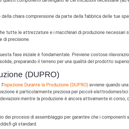
e questi componenti detengano le certificazioni necessarie (ad 
della chiara comprensione da parte della fabbrica delle tue speci
he tutte le attrezzature e i macchinari di produzione necessari s
 di precisione.
questa fase iniziale è fondamentale. Previene costose rilavorazioni,
lide, preparando il terreno per una qualità del prodotto superio
duzione (DUPRO)
l'
Ispezione Durante la Produzione (DUPRO)
avviene quando una p
ezione è particolarmente preziosa per piccoli elettrodomestici c
 e deviazioni mentre la produzione è ancora attivamente in corso,
o dei processi di assemblaggio per garantire che i componenti 
disfi gli standard.