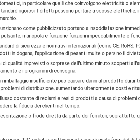
domestici, in particolare quelli che coinvolgono elettricità o eleme
tandard rigorosi. I difetti possono portare a scosse elettriche, i
marchio.
funzionano come pubblicizzato portano a insoddisfazione immedia
ogni pulsante, manopola e funzione funzioni impeccabilmente è fo
andard di sicurezza e normativi internazionali (come CE, RoHS, F
tti in dogana, l'applicazione di pesanti multe o persino il divie
di qualità imprevisti o sorprese dell'ultimo minuto scoperti all'a
namento e i programmi di consegna.
n imballaggio insufficiente può causare danni al prodotto durante 
problemi di distribuzione, aumentando ulteriormente costi e ritar
lusso costante di reclami e resi di prodotti a causa di problemi d
dere la fiducia dei clienti nel tempo.
presentazione o frode diretta da parte dei fornitori, soprattutto q
le come TIC, mitighi proattivamente questi rischi formidabili. I n