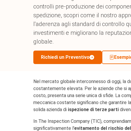
Prodotti
controlli pre-produzione dei componenti
spedizione, scopri come il nostro appro
l'aderenza agli standard di controllo q
investimenti e migliorano la reputazi
globale.
Richiedi un Preventivo
Esempio
Nel mercato globale interconnesso di oggi, la do
costantemente elevata. Per le aziende che si appr
costo, presenta una serie unica di sfide. La comp
meccanica costante significano che garantire la
solida azienda di
ispezione di terze parti
divent
In The Inspection Company (TIC), comprendiamo q
significativamente l'
evitamento del rischio del