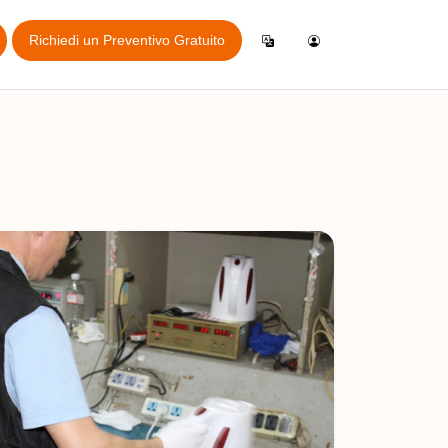
Richiedi un Preventivo Gratuito
Accedi
English
er Ispezione
Crea un Account
Español
zione Online
Italiano
Français
e online