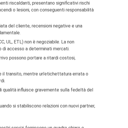
nti riscaldanti, presentano significativi rischi
ncendi o lesioni, con conseguenti responsabilità
ta del cliente, recensioni negative e una
ndamentale.
CC, UL, ETL) non è negoziabile. La non
to di accesso a determinati mercati.
rrivo possono portare a ritardi costosi,
il transito, mentre un'etichettatura errata o
di.
i qualità influisce gravemente sulla fedeltà del
uando si stabiliscono relazioni con nuovi partner,
ostri servizi forniscono un quadro chiaro e