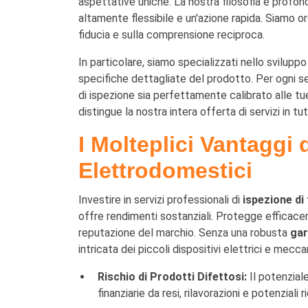
aspettative uniche. La nostra filosofia è profon
altamente flessibile e un'azione rapida. Siamo 
fiducia e sulla comprensione reciproca.
In particolare, siamo specializzati nello svilupp
specifiche dettagliate del prodotto. Per ogni s
di ispezione sia perfettamente calibrato alle tu
distingue la nostra intera offerta di servizi in tu
I Molteplici Vantaggi 
Elettrodomestici
Investire in servizi professionali di
ispezione di 
offre rendimenti sostanziali. Protegge efficace
reputazione del marchio. Senza una robusta
gar
intricata dei piccoli dispositivi elettrici e meccan
Rischio di Prodotti Difettosi:
Il potenziale
finanziarie da resi, rilavorazioni e potenzia