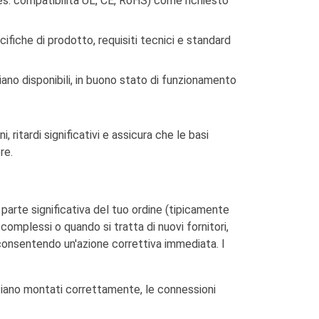
es. compatibilità UL, CE, RoHS) come richiesto
fiche di prodotto, requisiti tecnici e standard
iano disponibili, in buono stato di funzionamento
 ritardi significativi e assicura che le basi
re.
arte significativa del tuo ordine (tipicamente
omplessi o quando si tratta di nuovi fornitori,
 consentendo un'azione correttiva immediata. I
siano montati correttamente, le connessioni