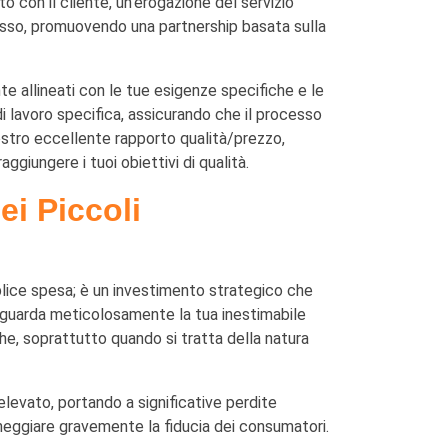
 con il cliente, un'erogazione del servizio
cesso, promuovendo una partnership basata sulla
nte allineati con le tue esigenze specifiche e le
i lavoro specifica, assicurando che il processo
nostro eccellente rapporto qualità/prezzo,
aggiungere i tuoi obiettivi di qualità.
ei Piccoli
plice spesa; è un investimento strategico che
vaguarda meticolosamente la tua inestimabile
che, soprattutto quando si tratta della natura
elevato, portando a significative perdite
danneggiare gravemente la fiducia dei consumatori.