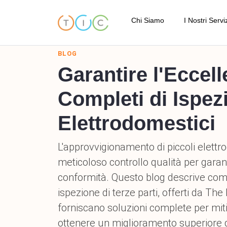
Chi Siamo
I Nostri Servi
BLOG
Chi è TIC
Garantire l'Eccell
Ispezione
Codice di Condotta
Completi di Ispez
Ispezione 
I Nostri Standard di Qualità
Elettrodomestici
Ispezione
La Nostra Posizione
L'approvvigionamento di piccoli elettro
Ispezione 
Testimonianze
meticoloso controllo qualità per garan
Servizio 
conformità. Questo blog descrive come 
Termini e Condizioni
ispezione di terze parti, offerti da Th
Ispezione
FAQ
forniscano soluzioni complete per mitig
Servizi di
ottenere un miglioramento superiore de