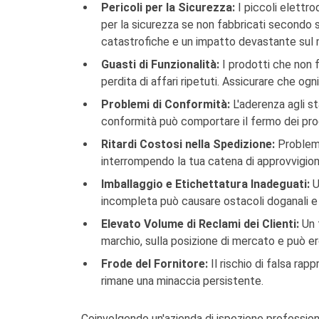
Pericoli per la Sicurezza:
I piccoli elettro
per la sicurezza se non fabbricati secondo s
catastrofiche e un impatto devastante sul 
Guasti di Funzionalità:
I prodotti che non 
perdita di affari ripetuti. Assicurare che 
Problemi di Conformità:
L'aderenza agli st
conformità può comportare il fermo dei prodo
Ritardi Costosi nella Spedizione:
Problemi 
interrompendo la tua catena di approvvigio
Imballaggio e Etichettatura Inadeguati:
U
incompleta può causare ostacoli doganali e 
Elevato Volume di Reclami dei Clienti:
Un f
marchio, sulla posizione di mercato e può ero
Frode del Fornitore:
Il rischio di falsa rap
rimane una minaccia persistente.
Coinvolgendo un'azienda di ispezione professiona