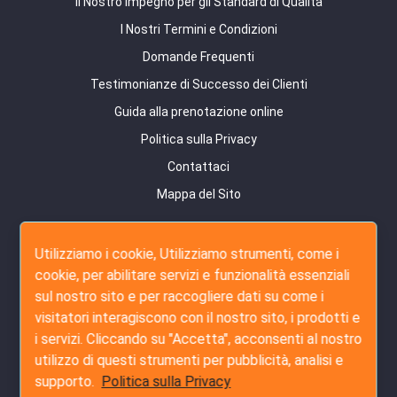
Il Nostro Impegno per gli Standard di Qualità
I Nostri Termini e Condizioni
Domande Frequenti
Testimonianze di Successo dei Clienti
Guida alla prenotazione online
Politica sulla Privacy
Contattaci
Mappa del Sito
Servizi di Ispezione
Utilizziamo i cookie, Utilizziamo strumenti, come i
Ispezione Pre-Produzione
cookie, per abilitare servizi e funzionalità essenziali
Ispezione Durante la Produzione
sul nostro sito e per raccogliere dati su come i
visitatori interagiscono con il nostro sito, i prodotti e
Ispezione Pre-Spedizione
i servizi. Cliccando su "Accetta", acconsenti al nostro
Ispezione Carico Container
utilizzo di questi strumenti per pubblicità, analisi e
Servizio Amazon FBA
supporto.
Politica sulla Privacy