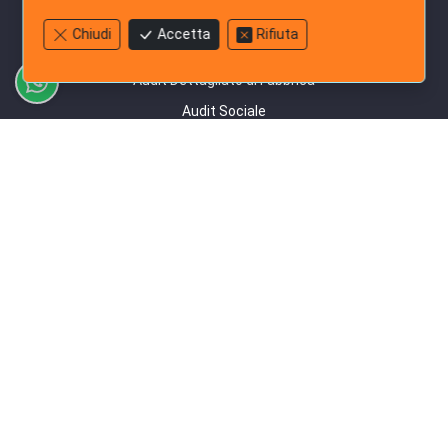
Servizi di Audit
Chiudi
Accetta
Rifiuta
Indagine sul Fornitore
Audit Dettagliato di Fabbrica
Audit Sociale
Contattaci
+852-3796-3305
Chatta su WhatsApp
Ci invii un email
Valuta il Nostro Servizio
Seguici