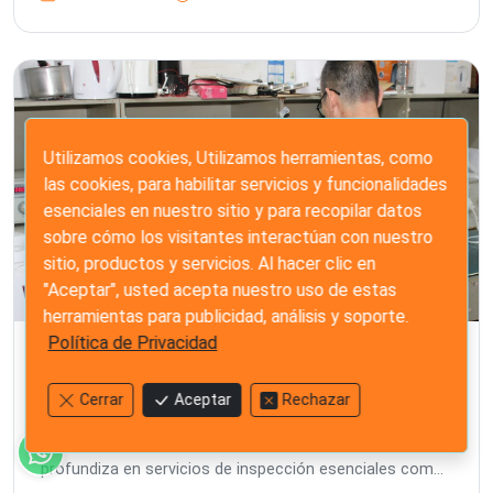
cumplimiento a través de una gama de soluciones
expertas de control de calidad, desde la preproducción
hasta el envío.
Utilizamos cookies, Utilizamos herramientas, como
las cookies, para habilitar servicios y funcionalidades
esenciales en nuestro sitio y para recopilar datos
sobre cómo los visitantes interactúan con nuestro
sitio, productos y servicios. Al hacer clic en
"Aceptar", usted acepta nuestro uso de estas
herramientas para publicidad, análisis y soporte.
Política de Privacidad
Garantizar la calidad y seguridad de los
artículos para el hogar: Su guía de
Cerrar
Aceptar
Rechazar
servicios de inspección
El abastecimiento de artículos para el hogar en Asia
exige un control de calidad riguroso. Esta guía
profundiza en servicios de inspección esenciales como