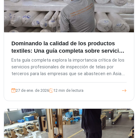
Dominando la calidad de los productos
textiles: Una guía completa sobre servicios
de inspección en Asia
Esta guía completa explora la importancia crítica de los
servicios profesionales de inspección de telas por
terceros para las empresas que se abastecen en Asia.
Detalla cómo The Inspection Company (TIC) ayuda a los
compradores extranjeros, a las oficinas de compras
27 de ene. de 2026
12 min de lectura
locales y a las fábricas a garantizar la calidad de los
productos, evitar riesgos y cumplir las normas
internacionales mediante diversas etapas de inspección,
desde la preproducción hasta la carga de contenedores,
destacando nuestra gestión europea, los estándares de
control de calidad alemanes y el enfoque centrado en el
cliente.