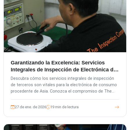
Garantizando la Excelencia: Servicios
Integrales de Inspección de Electrónica de
Consumo
Descubra cómo los servicios integrales de inspección
de terceros son vitales para la electrónica de consumo
procedente de Asia. Conozca el compromiso de The
Inspection Company con la calidad, nuestra gama de
servicios de inspección y auditoría —desde inspecciones
27 de ene. de 2026
19 min de lectura
previas a la producción hasta previas al envío— y cómo
nuestras plataformas avanzadas garantizan la calidad
del producto, minimizan el riesgo del comprador y
fortalecen su cadena de suministro.