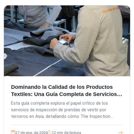
TIC proporciona inspecciones exhaustivas desde la
preproducción hasta la carga del contenedor,
asegurando el cumplimiento y salvaguardando su
marca. Nuestro enfoque centrado en el cliente, acción
rápida y tecnología avanzada ofrecen soluciones
personalizadas para empresas que importan productos
frescos.
Dominando la Calidad de los Productos
Textiles: Una Guía Completa de Servicios
de Inspección en Asia
Esta guía completa explora el papel crítico de los
servicios de inspección de prendas de vestir por
terceros en Asia, detallando cómo The Inspection
Company (TIC) ayuda a las empresas a mitigar riesgos,
mejorar la calidad del producto y garantizar el
27 de ene. de 2026
12 min de lectura