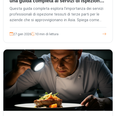
una guida completa ai servizi di ispezione
in Asia
Questa guida completa esplora l'importanza dei servizi
professionali di ispezione tessuti di terze parti per le
aziende che si approvvigionano in Asia. Spiega come
The Inspection Company (TIC) aiuti acquirenti esteri,
uffici acquisti locali e fabbriche a garantire la qualità del
27 gen 2026
10 min di lettura
prodotto, evitare rischi e rispettare gli standard
internazionali attraverso varie fasi di ispezione, dalla
pre-produzione al carico dei container, sottolineando la
nostra gestione europea, gli standard QC tedeschi e
l'approccio orientato al cliente.