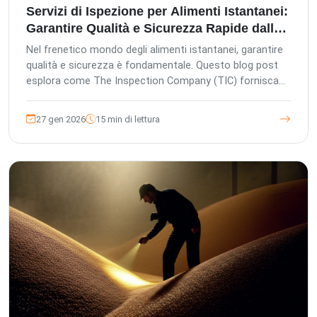
Servizi di Ispezione per Alimenti Istantanei:
Garantire Qualità e Sicurezza Rapide dalla
Produzione alla Tavola in Asia
Nel frenetico mondo degli alimenti istantanei, garantire
qualità e sicurezza è fondamentale. Questo blog post
esplora come The Inspection Company (TIC) fornisca
servizi completi di ispezione di terze parti in tutta l'Asia,
sfruttando la gestione europea e gli standard tedeschi
27 gen 2026
15 min di lettura
di controllo qualità per proteggere gli investimenti,
garantire la conformità e salvaguardare la reputazione
del marchio. Scopri il nostro approccio incentrato sul
cliente, la piattaforma digitale avanzata e i dettagliati
processi di ispezione che garantiscono una garanzia di
qualità rapida e affidabile per i tuoi prodotti alimentari
istantanei dalla produzione alla consegna finale.