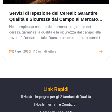
Servizi di Ispezione dei Cereali: Garantire
Qualità e Sicurezza dal Campo al Mercato
in Asia
Nel complesso mondo del commercio globale dei
cereali, garantire la qualità e la sicurezza dal campo alla
tavola è fondamentale. Questo articolo esplora come i
servizi professionali di ispezione dei cereali di terze
parti, come quelli offerti da The Inspection Company
27 gen 2026
10 min di lettura
(TIC), siano essenziali per gli acquirenti esteri, gli uffici
acquisti locali e le fabbriche che si approvvigionano in
Asia. Scopri come la nostra gestione europea, gli
standard di controllo qualità tedeschi e l'approccio
incentrato sul cliente salvaguardano i tuoi investimenti,
garantiscono la conformità e proteggono la reputazione
del tuo marchio.
Link Rapidi
Il Nostro Impegno per gli Standard di Qualità
I Nostri Termini e Condizioni