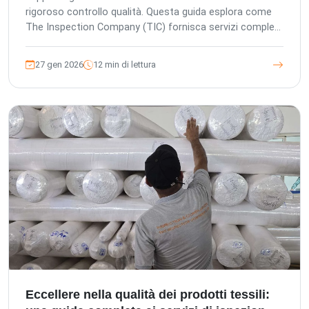
rigoroso controllo qualità. Questa guida esplora come
The Inspection Company (TIC) fornisca servizi completi
di ispezione di terze parti, dalla pre-produzione al carico
dei container, garantendo il miglioramento della qualità
27 gen 2026
12 min di lettura
del prodotto, mitigando i rischi della catena di
approvvigionamento e salvaguardando i vostri
investimenti. Aderiamo agli standard QC tedeschi e
sfruttiamo oltre 18 anni di esperienza per offrire una
garanzia di qualità senza pari per acquirenti esteri, uffici
acquisti locali e fabbriche.
Eccellere nella qualità dei prodotti tessili: