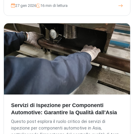
per salvaguardare gli investimenti, garantire la sicurezza
27 gen 2026
16 min di lettura
dei pazienti e mantenere l'integrità del marchio quando
si acquistano apparecchiature mediche dall'Asia.
Dettagliamo i servizi completi, gli standard rigorosi e
l'approccio incentrato sul cliente che rendono TIC un
partner indispensabile.
Servizi di Ispezione per Componenti
Automotive: Garantire la Qualità dall'Asia
Questo post esplora il ruolo critico dei servizi di
ispezione per componenti automotive in Asia,