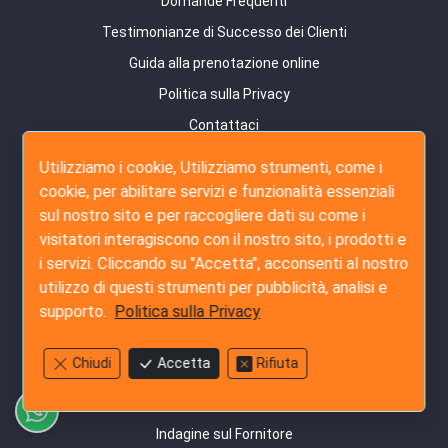
Domande Frequenti
Testimonianze di Successo dei Clienti
Guida alla prenotazione online
Politica sulla Privacy
Contattaci
Mappa del Sito
Utilizziamo i cookie, Utilizziamo strumenti, come i
cookie, per abilitare servizi e funzionalità essenziali
Servizi di Ispezione
sul nostro sito e per raccogliere dati su come i
Ispezione Pre-Produzione
visitatori interagiscono con il nostro sito, i prodotti e
i servizi. Cliccando su "Accetta", acconsenti al nostro
Ispezione Durante la Produzione
utilizzo di questi strumenti per pubblicità, analisi e
Ispezione Pre-Spedizione
supporto.
Politica sulla Privacy
Ispezione Carico Container
Servizio Amazon FBA
Chiudi
Accetta
Rifiuta
Servizi di Audit
Indagine sul Fornitore