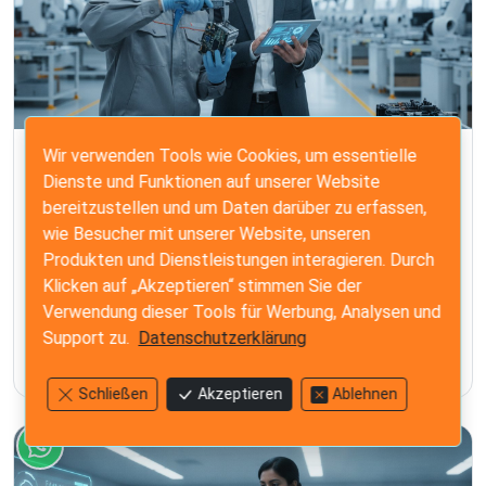
Wir verwenden Tools wie Cookies, um essentielle
CHINA SOURCING
Dienste und Funktionen auf unserer Website
Lieferanten in China prüfen: Der Leitfaden
bereitzustellen und um Daten darüber zu erfassen,
zur Risikominderung 2026
wie Besucher mit unserer Website, unseren
Meistern Sie die Prüfung von Lieferanten in China mit
Produkten und Dienstleistungen interagieren. Durch
unserem Leitfaden zur Risikominderung 2026.
Klicken auf „Akzeptieren“ stimmen Sie der
Überprüfen Sie Lizenzen, auditieren Sie Fabriken und
Verwendung dieser Tools für Werbung, Analysen und
sichern Sie Ihre Lieferkette vor kostspieligen Mängeln.
Support zu.
Datenschutzerklärung
29. Jun 2026
13 Min. Lesezeit
Schließen
Akzeptieren
Ablehnen