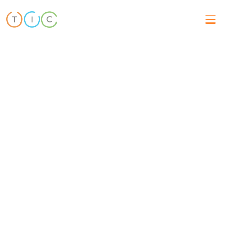
DETAILLIERTES WERKS-AUDIT
Detail-Fabrikaudit in China,
Vietnam, Indien und ganz
Asien
Lernen Sie Ihren Lieferanten kennen, bevor Sie sich binden.
Eine umfassende, abteilungsübergreifende Bewertung der
Fähigkeiten, Systeme und Compliance Ihrer Fabrik — geprüft
nach ISO 9001:2015 Standards.
Vollständige Prüfung von Lizenzen, Teams und Ausrüstung
Jeder Prozess wird nach ISO 9001:2015 geprüft
Vollständiger Prüfbericht innerhalb von 24 Stunden