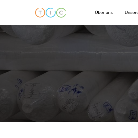
Über uns
Unsere
Über TIC
Vor
Verhaltenskodex
Prü
Unser Qualitätssta
Vor
Unsere Standorte
Con
Referenzen
Ama
Bedingungen und K
Sch
FAQs
Ver
Pro
Nac