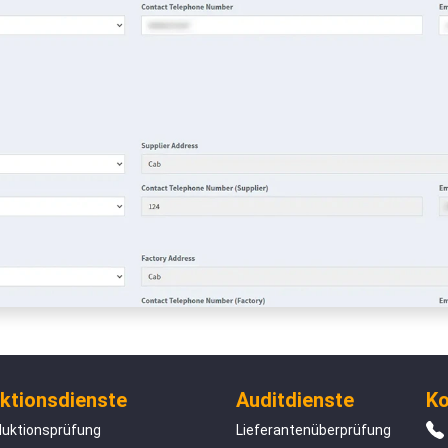
ktionsdienste
Auditdienste
Ko
duktionsprüfung
Lieferantenüberprüfung