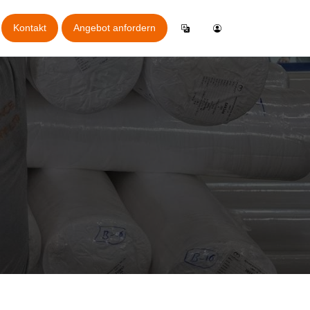
Kontakt
Angebot anfordern
Einloggen
English
Allgemeine Inspektions-App
er
Konto erstellen
German
Online-Buchungs-App
ht
Español
ordern
Italiano
ssen
Français
ungsanleitung