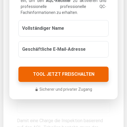
ein, um den
AQL-Rechner
zu aktivieren und
professionelle professionelle QC-
Fachinformationen zu erhalten.
Major Defects
Vollständiger Name
Minor Defects
Geschäftliche E-Mail-Adresse
Normal Letter
TOOL JETZT FREISCHALTEN
Sicherer und privater Zugang
Special Letter
Damit eine Charge die Inspektion basierend