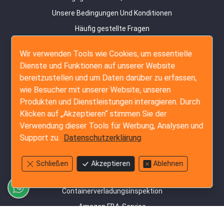
Unsere Bedingungen Und Konditionen
Häufig gestellte Fragen
Erfahrungsberichte zum Kundenerfolg
Wir verwenden Tools wie Cookies, um essentielle
Online-Buchungsanleitung
Dienste und Funktionen auf unserer Website
Datenschutzerklärung
bereitzustellen und um Daten darüber zu erfassen,
wie Besucher mit unserer Website, unseren
Kontakt
Produkten und Dienstleistungen interagieren. Durch
Seitenübersicht
Klicken auf „Akzeptieren“ stimmen Sie der
Verwendung dieser Tools für Werbung, Analysen und
Inspektionsdienste
Support zu.
Datenschutzerklärung
Vorproduktionsprüfung
Prüfung während der Produktion
Schließen
Akzeptieren
Ablehnen
Vorversandprüfung
Containerverladungsinspektion
Amazon FBA-Service