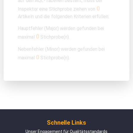
auf den AQL-Tabellen besteht, muss der
0
Inspektor eine Stichprobe ziehen von
Artikeln und die folgenden Kriterien erfüllen:
Hauptfehler (Major) werden gefunden bei
0
maximal
Stichprobe(n).
Nebenfehler (Minor) werden gefunden bei
0
maximal
Stichprobe(n).
Schnelle Links
Unser Engagement für Qualitätsstandards