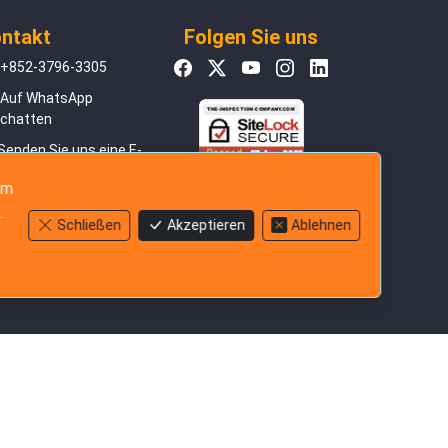
ntakt
Folgen Sie uns
+852-3796-3305
Auf WhatsApp
chatten
Senden Sie uns eine E-
Mail
um
Bewerten Sie unseren
.
Service
Schließen
Akzeptieren
Ablehnen
n.