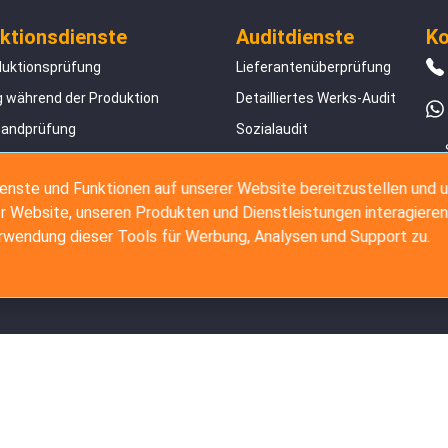
ktionsdienste
Auditdienste
Ko
duktionsprüfung
Lieferantenüberprüfung
 während der Produktion
Detailliertes Werks-Audit
sandprüfung
Sozialaudit
erverladungsinspektion
ienste und Funktionen auf unserer Website bereitzustellen und 
 FBA-Service
r Website, unseren Produkten und Dienstleistungen interagieren
erwendung dieser Tools für Werbung, Analysen und Support zu.
ht © 2007 - 2026 The Inspection Company Ltd. Alle Rechte vorbehalte