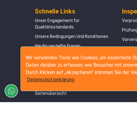
Schnelle Links
Inspe
Unser Engagement für
Vorpro
Qualitätsstandards
Prüfung
Unsere Bedingungen Und Konditionen
Vorver
Häufig gestellte Fragen
Contain
Erfahrungsberichte zum Kundenerfolg
Wir verwenden Tools wie Cookies, um essentielle D
Amazon
Daten darüber zu erfassen, wie Besucher mit unsere
Online-Buchungsanleitung
Durch Klicken auf „Akzeptieren“ stimmen Sie der V
Datenschutzerklärung
Datenschutzerklärung
Kontakt
Seitenübersicht
Copyrig