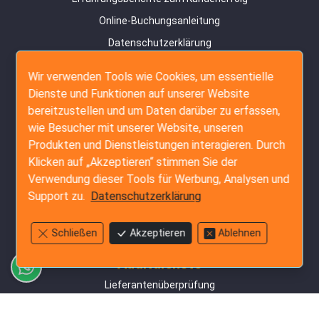
Online-Buchungsanleitung
Datenschutzerklärung
Kontakt
Wir verwenden Tools wie Cookies, um essentielle
Seitenübersicht
Dienste und Funktionen auf unserer Website
bereitzustellen und um Daten darüber zu erfassen,
Inspektionsdienste
wie Besucher mit unserer Website, unseren
Vorproduktionsprüfung
Produkten und Dienstleistungen interagieren. Durch
Klicken auf „Akzeptieren“ stimmen Sie der
Prüfung während der Produktion
Verwendung dieser Tools für Werbung, Analysen und
Vorversandprüfung
Support zu.
Datenschutzerklärung
Containerverladungsinspektion
Amazon FBA-Service
Schließen
Akzeptieren
Ablehnen
Auditdienste
Lieferantenüberprüfung
Detailliertes Werks-Audit