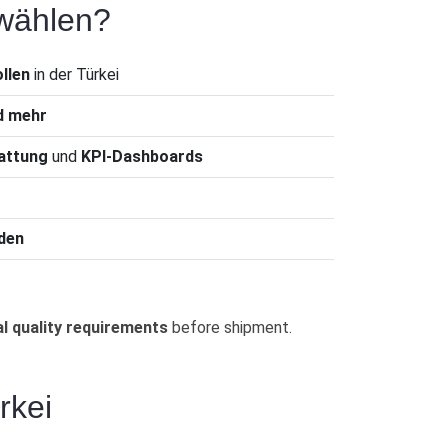
 wählen?
llen
in der Türkei
nd mehr
tattung
und
KPI-Dashboards
nden
al quality requirements
before shipment.
rkei