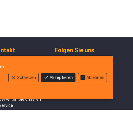
ntakt
Folgen Sie uns
+852-3796-3305
um
Auf WhatsApp
.
chatten
Schließen
Akzeptieren
Ablehnen
Senden Sie uns eine E-
Mail
Bewerten Sie unseren
Service