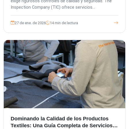
exige rigurosos controles de calidad y seguridad. The
Inspection Company (TIC) ofrece servicios
especializados de inspección de frutas por terceros,
mitigando los riesgos del comprador y mejorando la
27 de ene. de 2026
14 min de lectura
calidad del producto. Con gestión europea y adhesión a
estrictos estándares de control de calidad alemanes,
TIC proporciona inspecciones exhaustivas desde la
preproducción hasta la carga del contenedor,
asegurando el cumplimiento y salvaguardando su
marca. Nuestro enfoque centrado en el cliente, acción
rápida y tecnología avanzada ofrecen soluciones
personalizadas para empresas que importan productos
frescos.
Dominando la Calidad de los Productos
Textiles: Una Guía Completa de Servicios