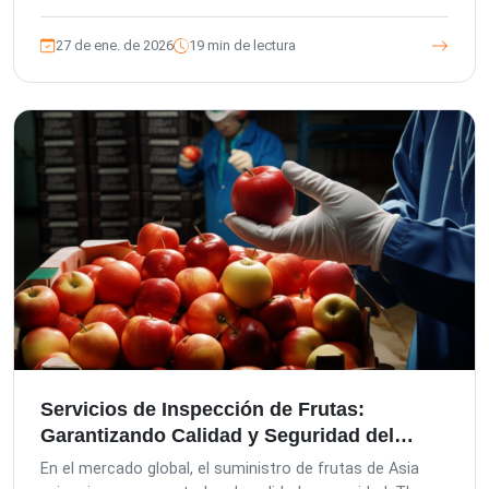
Inspection Company con la calidad, nuestra gama de
servicios de inspección y auditoría —desde inspecciones
27 de ene. de 2026
19 min de lectura
previas a la producción hasta previas al envío— y cómo
nuestras plataformas avanzadas garantizan la calidad
del producto, minimizan el riesgo del comprador y
fortalecen su cadena de suministro.
Servicios de Inspección de Frutas:
Garantizando Calidad y Seguridad del
Campo a la Mesa en Asia
En el mercado global, el suministro de frutas de Asia