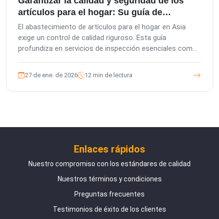
Garantizar la calidad y seguridad de los
artículos para el hogar: Su guía de
servicios de inspección
El abastecimiento de artículos para el hogar en Asia
exige un control de calidad riguroso. Esta guía
profundiza en servicios de inspección esenciales como
PPI, DUPRO, PSI y CLI, destacando cómo las
inspecciones de terceros protegen sus inversiones,
27 de ene. de 2026
12 min de lectura
mejoran la calidad del producto y gestionan los riesgos
de la cadena de suministro de manera efectiva.
Asóciese con The Inspection Company para obtener
soluciones a medida y tranquilidad.
Enlaces rápidos
Nuestro compromiso con los estándares de calidad
Nuestros términos y condiciones
Preguntas frecuentes
Testimonios de éxito de los clientes