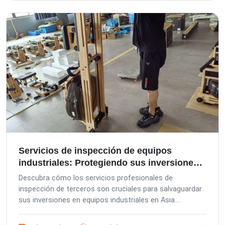
productos, evitar riesgos y cumplir las normas
internacionales mediante diversas etapas de inspección,
desde la preproducción hasta la carga de contenedores,
destacando nuestra gestión europea, los estándares de
control de calidad alemanes y el enfoque centrado en el
cliente.
Servicios de inspección de equipos
industriales: Protegiendo sus inversiones
en Asia
Descubra cómo los servicios profesionales de
inspección de terceros son cruciales para salvaguardar
sus inversiones en equipos industriales en Asia.
Conozca el control de calidad integral, el cumplimiento
de los estándares de calidad alemanes y las soluciones