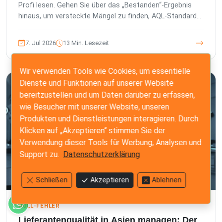
Profi lesen. Gehen Sie über das „Bestanden“-Ergebnis
hinaus, um versteckte Mängel zu finden, AQL-Standards
zu verstehen und Ihre Marke zu schützen.
7. Jul 2026
13 Min. Lesezeit
Wir verwenden Tools wie Cookies, um essentielle
Dienste und Funktionen auf unserer Website
bereitzustellen und um Daten darüber zu erfassen,
wie Besucher mit unserer Website, unseren
Produkten und Dienstleistungen interagieren. Durch
Klicken auf „Akzeptieren“ stimmen Sie der
Verwendung dieser Tools für Werbung, Analysen und
Support zu.
Datenschutzerklärung
Schließen
Akzeptieren
Ablehnen
NULL-FEHLER
Lieferantenqualität in Asien managen: Der