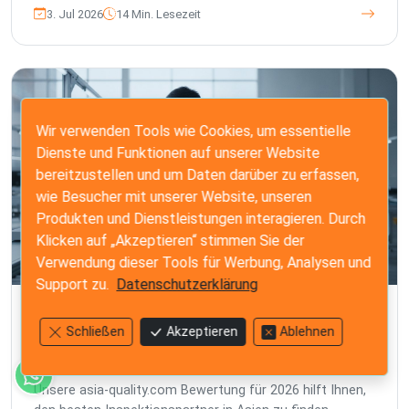
3. Jul 2026
14 Min. Lesezeit
Wir verwenden Tools wie Cookies, um essentielle
Dienste und Funktionen auf unserer Website
bereitzustellen und um Daten darüber zu erfassen,
wie Besucher mit unserer Website, unseren
Produkten und Dienstleistungen interagieren. Durch
Klicken auf „Akzeptieren“ stimmen Sie der
Verwendung dieser Tools für Werbung, Analysen und
Support zu.
Datenschutzerklärung
PRODUKTINSPEKTION
Schließen
Akzeptieren
Ablehnen
Asia-Quality.com Bewertung: Den besten
Inspektionspartner in Asien für 2026
wählen
Unsere asia-quality.com Bewertung für 2026 hilft Ihnen,