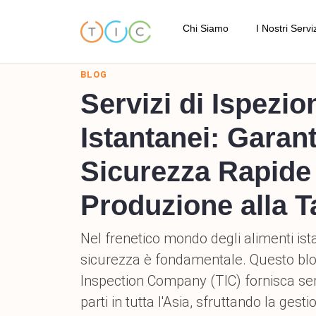
Chi è TIC
Ispezione
Codice di Condotta
Ispezione 
I Nostri Standard di Qualità
Ispezione
La Nostra Posizione
Ispezione 
Testimonianze
Servizio 
Termini e Condizioni
Ispezione
FAQ
Servizi di