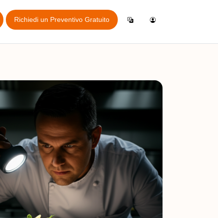
Accedi
English
er Ispezione
Crea un Account
Español
zione Online
Italiano
Français
e online