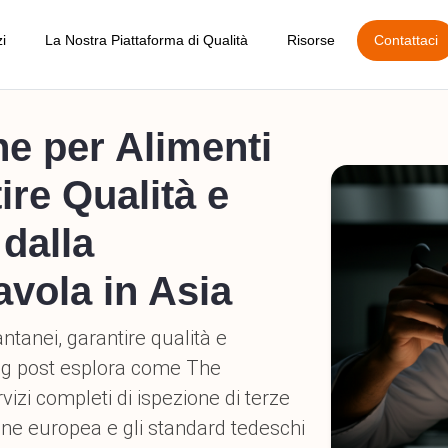
Blog
 Pre-Produzione
Gestione degli Ordini
Audit Dettagliato di Fabbrica
App Generale p
Calcolatore AQL
Durante la Produzione
Gestione dei Fornitori
Audit Sociale
App di Prenota
Esempio di Rapporto
 Pre-Spedizione
Gestione dei Prodotti
Indagine sul Fornitore
Richiedi un Preventivo
Carico Container
Rapporto di Ispezione Online
TIC alle Fiere
Amazon FBA
Approva / Rifiuta la Spedizione
Guida alla prenotazion
 Danni Post-Spedizione
Indicatore Chiave di Prestazione (KPI)
Carriere
 Selezione e Rilavorazione