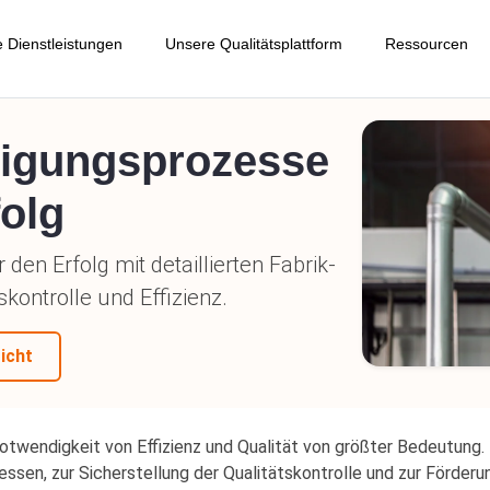
 Dienstleistungen
Unsere Qualitätsplattform
Ressourcen
Blogs
rtigungsprozesse
produktionsprüfung
Auftragsverwaltung
Detailliertes Werks-Audit
AQL-Rechn
folg
fung während der Produktion
Lieferantenmanagement
Sozialaudit
ndard
Musterberic
den Erfolg mit detaillierten Fabrik-
versandprüfung
Produktmanagement
Lieferantenüberprüfung
Angebot anf
skontrolle und Effizienz.
tainerverladungsinspektion
Online-Inspektionsbericht
TIC auf Me
icht
zon FBA-Service
Versand genehmigen / ablehnen
onditionen
Online-Buch
adensinspektion nach dem
Key-Performance-Indicator (KPI)
Karrieren
sand
otwendigkeit von Effizienz und Qualität von größter Bedeutung. D
sen, zur Sicherstellung der Qualitätskontrolle und zur Förder