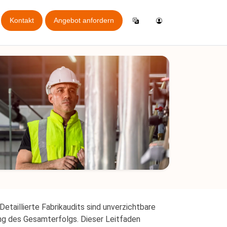
Kontakt
Angebot anfordern
Einloggen
English
Allgemeine Inspektions-App
er
Konto erstellen
German
Online-Buchungs-App
ht
Español
ordern
Italiano
ssen
Français
ungsanleitung
etaillierte Fabrikaudits sind unverzichtbare
ung des Gesamterfolgs. Dieser Leitfaden