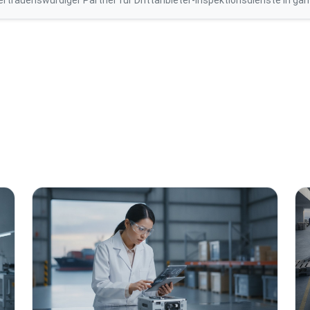
vertrauenswürdiger Partner für Drittanbieter-Inspektionsdienste in ga