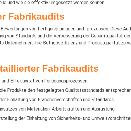
dukt-Sortier- und
teile und wie sie effektiv umgesetzt werden können.
hbearbeitungsdienste
er Fabrikaudits
wertungen von Fertigungsanlagen und -prozessen. Diese Audits 
ltung von Standards und die Verbesserung der Gesamtqualität der
its Unternehmen, ihre Betriebseffizienz und Produktqualität zu v
illierter Fabrikaudits
z und Effektivität von Fertigungsprozessen.
 die Produkte den festgelegten Qualitätsstandards entsprechen
er Einhaltung von Branchenvorschriften und -standards.
nsatzes von Materialien, Arbeitskräften und Ausrüstung.
stellung der Einhaltung von Sicherheits- und Umweltvorschrifte