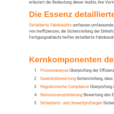
Pro
erläutert die Bedeutung dieser Audits, ihre Vor
Nac
Die Essenz detailliert
Detaillierte Fabrikaudits
umfassen umfassende Be
von Ineffizienzen, die Sicherstellung der Einha
Fertigungsabläufe helfen detaillierte Fabrikaud
Kernkomponenten deta
Prozessanalyse
Überprüfung der Effizien
Qualitätsbewertung
Sicherstellung, dass
Regulatorische Compliance
Überprüfung d
Ressourcenoptimierung
Bewertung des Ei
Sicherheits- und Umweltprüfungen
Sicher