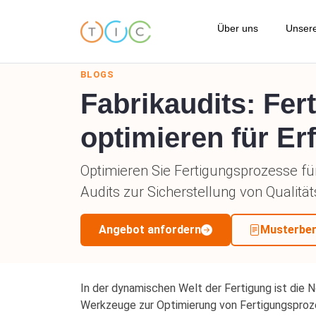
Über uns
Unsere
BLOGS
Über TIC
Fabrikaudits: Fe
Vor
Verhaltenskodex
optimieren für Er
Prü
Unser Qualitätssta
Optimieren Sie Fertigungsprozesse für 
Vor
Unsere Standorte
Audits zur Sicherstellung von Qualität
Con
Referenzen
Angebot anfordern
Musterber
Ama
Bedingungen und K
Sch
FAQs
Ver
In der dynamischen Welt der Fertigung ist die N
Werkzeuge zur Optimierung von Fertigungsprozes